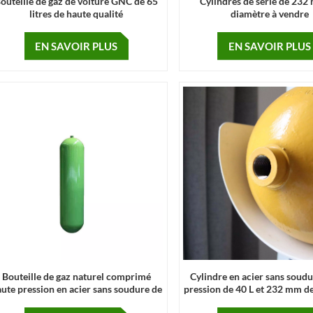
outeille de gaz de voiture GNC de 65
Cylindres de série de 232
litres de haute qualité
diamètre à vendre
EN SAVOIR PLUS
EN SAVOIR PLUS
Bouteille de gaz naturel comprimé
Cylindre en acier sans soud
ute pression en acier sans soudure de
pression de 40 L et 232 mm d
0 l avec un diamètre de 232 mm pour