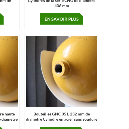
 mm de
Cylindres de la série CNG de diamètre
406 mm
EN SAVOIR PLUS
ure haute
Bouteilles GNC 35 L 232 mm de
e diamètre
diamètre Cylindre en acier sans soudure
haute pression