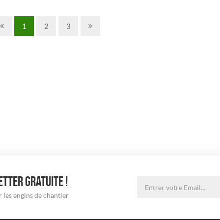
1
2
3
TTER GRATUITE !
 les engins de chantier