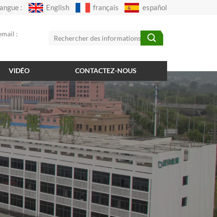
angue :
English
français
español
mail :
VIDÉO
CONTACTEZ-NOUS