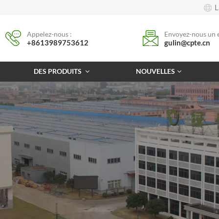
L
Appelez-nous :
Envoyez-nous un e
+8613989753612
gulin@cpte.cn
DES PRODUITS
NOUVELLES