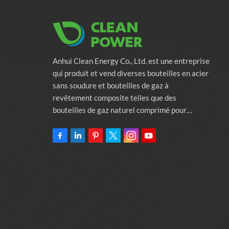
Anhui Clean Energy Co., Ltd. est une entreprise
qui produit et vend diverses bouteilles en acier
sans soudure et bouteilles de gaz à
revêtement composite telles que des
bouteilles de gaz naturel comprimé pour
véhicules, des bouteilles de gaz industriels et
des bouteilles de lutte contre l'incendie.
L'entreprise s'engage à fournir des solutions
d'énergie verte pour l'automobile. Programmes
et services de soutien à la protection de
l'environnement associés. Posséder une usine
de 46 000 mètres carrés Anhui Clean Energy
Co., Ltd.