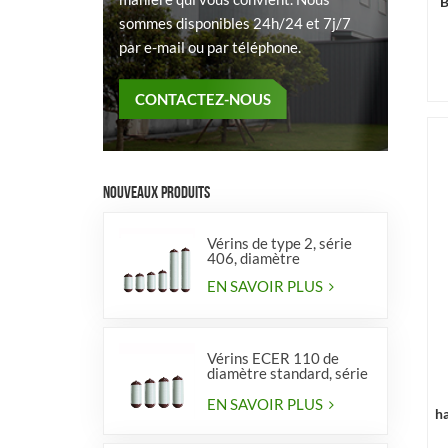
B
sommes disponibles 24h/24 et 7j/7
par e-mail ou par téléphone.
CONTACTEZ-NOUS
NOUVEAUX PRODUITS
Vérins de type 2, série
406, diamètre
EN SAVOIR PLUS
Vérins ECER 110 de
diamètre standard, série
356, type 2
EN SAVOIR PLUS
ha
5