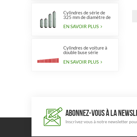
Cylindres de série de
325 mm de diamètre de
haute qualité pour
véhicules
EN SAVOIR PLUS
Cylindres de voiture à
double buse série
diamètre 406 mm
EN SAVOIR PLUS
ABONNEZ-VOUS À LA NEWSLE
Inscrivez-vous à notre newsletter pour