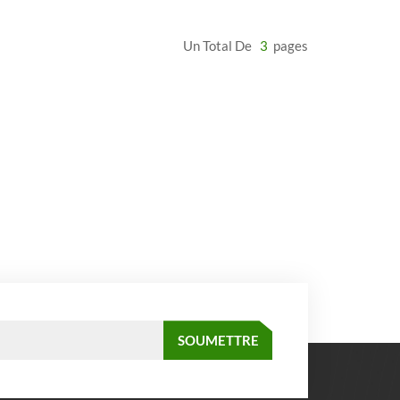
Un Total De
3
Pages