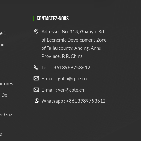
CONTACTEZ-NOUS
Adresse : No. 318, Guanyin Rd.
e 1
of Economic Development Zone
our
of Taihu county, Anqing, Anhui
Province, P. R. China
Tél : +8613989753612
E-mail : gulin@cpte.cn
oitures
E-mail : ven@cpte.cn
e De
Whatsapp : +8613989753612
De Gaz
e