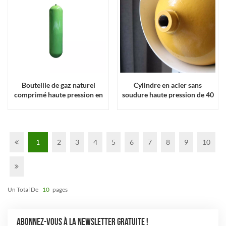
Bouteille de gaz naturel
Cylindre en acier sans
comprimé haute pression en
soudure haute pression de 40
acier sans soudure de 50 l
L et 232 mm de diamètre
avec un diamètre de 232 mm
pour bouteille de gaz
1
2
3
4
5
6
7
8
9
10
Un Total De
10
Pages
ABONNEZ-VOUS À LA NEWSLETTER GRATUITE !