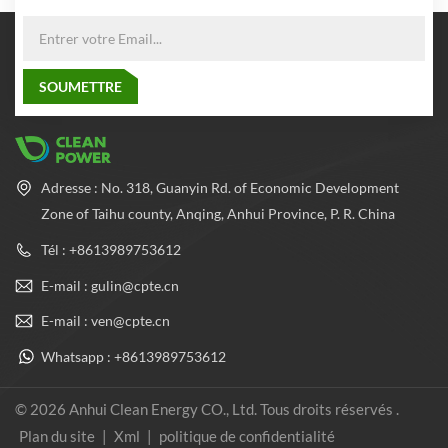
Adresse : No. 318, Guanyin Rd. of Economic Development
Zone of Taihu county, Anqing, Anhui Province, P. R. China
Tél : +8613989753612
E-mail : gulin@cpte.cn
E-mail : ven@cpte.cn
Whatsapp : +8613989753612
© 2026 Anhui Clean Energy CO., Ltd. Tous droits réservés .
Plan du site
|
Xml
|
politique de confidentialité