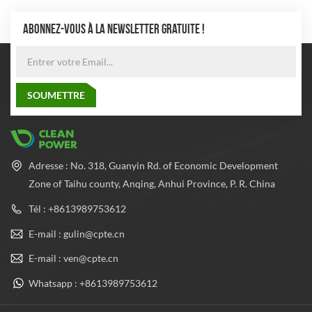
ABONNEZ-VOUS À LA NEWSLETTER GRATUITE !
Adresse : No. 318, Guanyin Rd. of Economic Development
Zone of Taihu county, Anqing, Anhui Province, P. R. China
Tél : +8613989753612
E-mail : gulin@cpte.cn
E-mail : ven@cpte.cn
Whatsapp : +8613989753612