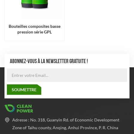
Bouteilles composites basse
pression série GPL
ABONNEZ-VOUS À LA NEWSLETTER GRATUITE !
Adresse : No. 318, Guanyin Rd. of Economic Development
Zone of Taihu county, Anqing, Anhui Province, P. R. China