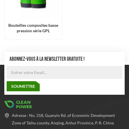
Bouteilles composites basse
pression série GPL
ABONNEZ-VOUS À LA NEWSLETTER GRATUITE !
Adresse : No. 318, Guanyin Rd. of Economic Development
Zone of Taihu county, Anqing, Anhui Province, P. R. China