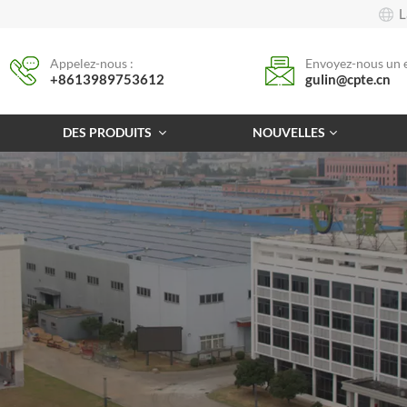
L
Appelez-nous :
Envoyez-nous un e
+8613989753612
gulin@cpte.cn
DES PRODUITS
NOUVELLES