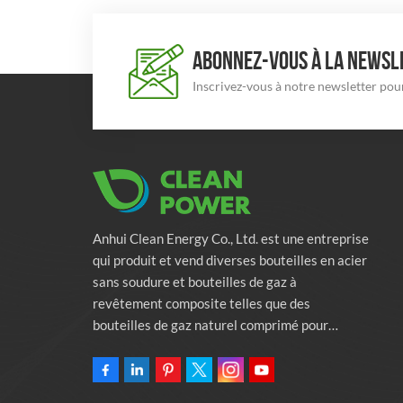
ABONNEZ-VOUS À LA NEWSLE
Inscrivez-vous à notre newsletter pour
Anhui Clean Energy Co., Ltd. est une entreprise
qui produit et vend diverses bouteilles en acier
sans soudure et bouteilles de gaz à
revêtement composite telles que des
bouteilles de gaz naturel comprimé pour
véhicules, des bouteilles de gaz industriels et
des bouteilles de lutte contre l'incendie.
L'entreprise s'engage à fournir des solutions