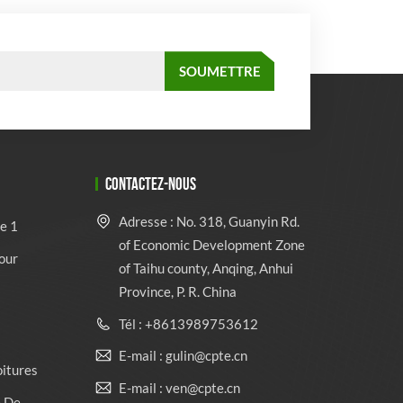
CONTACTEZ-NOUS
Adresse : No. 318, Guanyin Rd.
e 1
of Economic Development Zone
our
of Taihu county, Anqing, Anhui
Province, P. R. China
Tél : +8613989753612
E-mail : gulin@cpte.cn
oitures
E-mail : ven@cpte.cn
e De