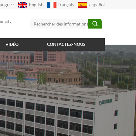
angue :
English
français
español
mail :
VIDÉO
CONTACTEZ-NOUS