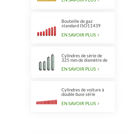
Bouteille de gaz
standard ISO11439
série 406, type 1
EN SAVOIR PLUS
Cylindres de série de
325 mm de diamètre de
haute qualité pour
véhicules
EN SAVOIR PLUS
Cylindres de voiture à
double buse série
diamètre 406 mm
EN SAVOIR PLUS