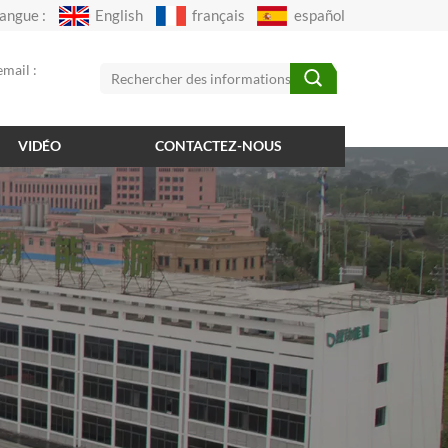
angue :
English
français
español
mail :
VIDÉO
CONTACTEZ-NOUS