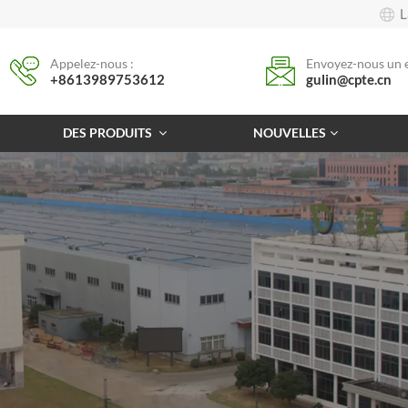
L
Appelez-nous :
Envoyez-nous un e
+8613989753612
gulin@cpte.cn
DES PRODUITS
NOUVELLES