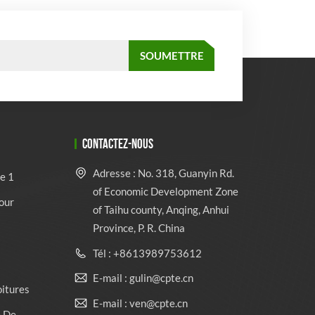
CONTACTEZ-NOUS
Adresse : No. 318, Guanyin Rd.
e 1
of Economic Development Zone
our
of Taihu county, Anqing, Anhui
Province, P. R. China
Tél : +8613989753612
E-mail : gulin@cpte.cn
oitures
E-mail : ven@cpte.cn
e De