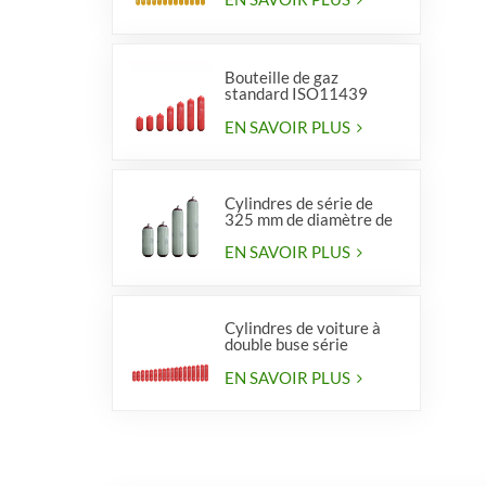
Bouteille de gaz
standard ISO11439
série 406, type 1
EN SAVOIR PLUS
Cylindres de série de
325 mm de diamètre de
haute qualité pour
véhicules
EN SAVOIR PLUS
Cylindres de voiture à
double buse série
diamètre 406 mm
EN SAVOIR PLUS