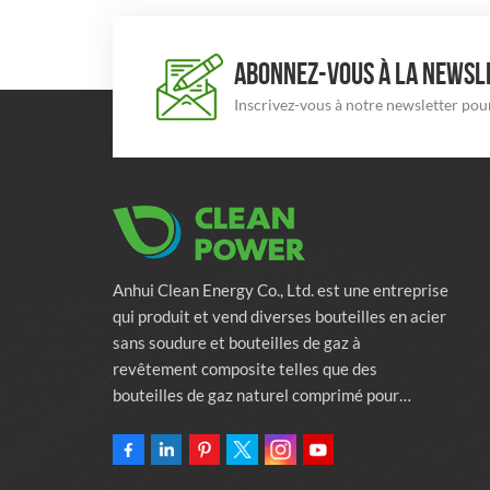
ABONNEZ-VOUS À LA NEWSLE
Inscrivez-vous à notre newsletter pour
Anhui Clean Energy Co., Ltd. est une entreprise
qui produit et vend diverses bouteilles en acier
sans soudure et bouteilles de gaz à
revêtement composite telles que des
bouteilles de gaz naturel comprimé pour
véhicules, des bouteilles de gaz industriels et
des bouteilles de lutte contre l'incendie.
L'entreprise s'engage à fournir des solutions