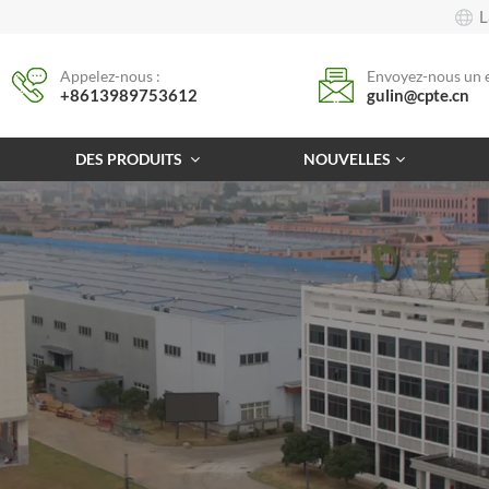
L
Appelez-nous :
Envoyez-nous un e
+8613989753612
gulin@cpte.cn
DES PRODUITS
NOUVELLES