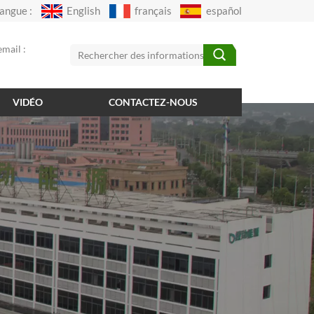
angue :
English
français
español
mail :
VIDÉO
CONTACTEZ-NOUS