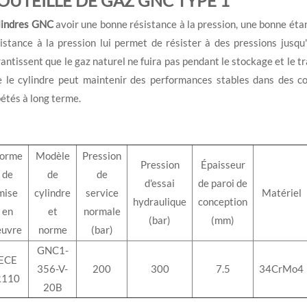
OUTEILLE DE GAZ GNC TYPE 1
lindres GNC
avoir une bonne résistance à la pression, une bonne étanc
istance à la pression lui permet de résister à des pressions jusq
antissent que le gaz naturel ne fuira pas pendant le stockage et le t
e le cylindre peut maintenir des performances stables dans des c
étés à long terme.
orme
Modèle
Pression
Pression
Épaisseur
de
de
de
d'essai
de paroi de
mise
cylindre
service
Matériel
hydraulique
conception
en
et
normale
(bar)
(mm)
uvre
norme
(bar)
GNC1-
ECE
356-V-
200
300
7.5
34CrMo4
R110
20B