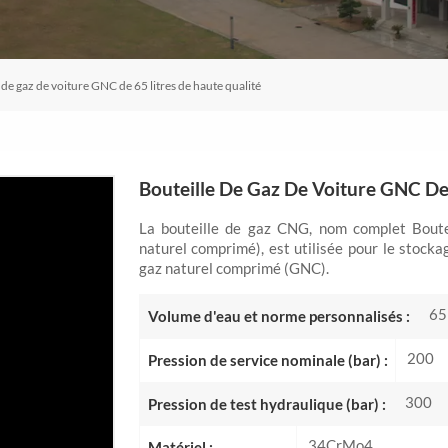
 de gaz de voiture GNC de 65 litres de haute qualité
Bouteille De Gaz De Voiture GNC De 
La bouteille de gaz CNG, nom complet Boute
naturel comprimé), est utilisée pour le stocka
gaz naturel comprimé (GNC).
65
Volume d'eau et norme personnalisés :
200
Pression de service nominale (bar) :
300
Pression de test hydraulique (bar) :
34CrMo4
Matériel :