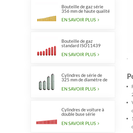
Bouteille de gaz série
356 mm de haute qualité
EN SAVOIR PLUS
Bouteille de gaz
standard ISO11439
série 406, type 1
EN SAVOIR PLUS
.
Po
Cylindres de série de
325 mm de diamètre de
haute qualité pour
véhicules
EN SAVOIR PLUS
Cylindres de voiture à
double buse série
diamètre 406 mm
EN SAVOIR PLUS