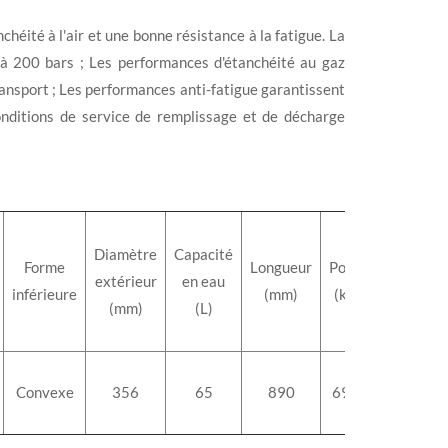
héité à l'air et une bonne résistance à la fatigue. La
u'à 200 bars ; Les performances d'étanchéité au gaz
ransport ; Les performances anti-fatigue garantissent
onditions de service de remplissage et de décharge
Diamètre
Capacité
Forme
Longueur
Poids
extérieur
en eau
inférieure
(mm)
(kg)
(mm)
(L)
Convexe
356
65
890
69,3