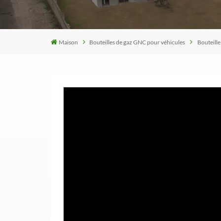
Maison
Bouteilles de gaz GNC pour véhicules
Bouteille