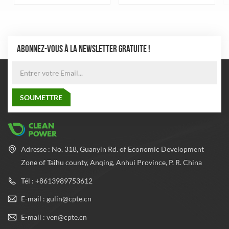
principalement destinés au
gaz naturel comprimé,
stockage du gaz naturel
soigneusement conçues et
comprimé et respectent des
rigoureusement fabriquées
normes de qualité strictes.
pour garantir une excellente
durabilité et sécurité. Le
ABONNEZ-VOUS À LA NEWSLETTER GRATUITE !
cylindre adopte le processus
de fabrication de tuyaux en
acier sans soudure le plus
avancé pour équilibrer la
pression à l'intérieur et à
l'extérieur du cylindre, ce qui
améliore considérablement
les performances de sécurité
et la fiabilité du cylindre.
Adresse : No. 318, Guanyin Rd. of Economic Development
Zone of Taihu county, Anqing, Anhui Province, P. R. China
Tél : +8613989753612
E-mail : gulin@cpte.cn
E-mail : ven@cpte.cn