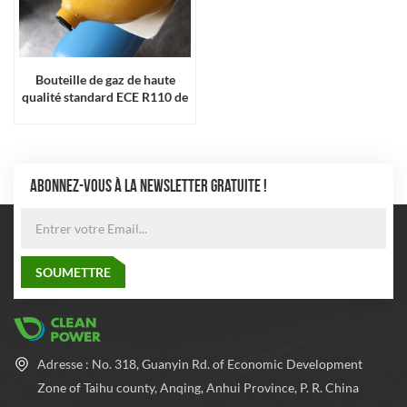
Bouteille de gaz de haute
qualité standard ECE R110 de
150 L
ABONNEZ-VOUS À LA NEWSLETTER GRATUITE !
Adresse : No. 318, Guanyin Rd. of Economic Development
Zone of Taihu county, Anqing, Anhui Province, P. R. China