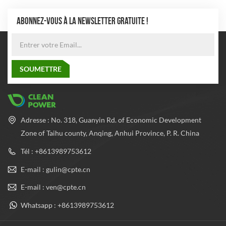
ABONNEZ-VOUS À LA NEWSLETTER GRATUITE !
Adresse : No. 318, Guanyin Rd. of Economic Development
Zone of Taihu county, Anqing, Anhui Province, P. R. China
Tél : +8613989753612
E-mail : gulin@cpte.cn
E-mail : ven@cpte.cn
Whatsapp : +8613989753612