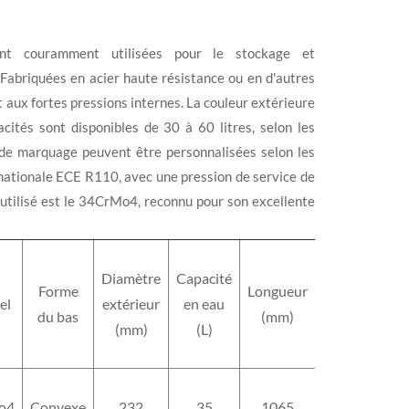
nt couramment utilisées pour le stockage et
 Fabriquées en acier haute résistance ou en d'autres
t aux fortes pressions internes. La couleur extérieure
cités sont disponibles de 30 à 60 litres, selon les
s de marquage peuvent être personnalisées selon les
ernationale ECE R110, avec une pression de service de
 utilisé est le 34CrMo4, reconnu pour son excellente
Diamètre
Capacité
Forme
Longueur
Poids
el
extérieur
en eau
du bas
(mm)
(kg)
(mm)
(L)
o4
Convexe
232
35
1065
39,4