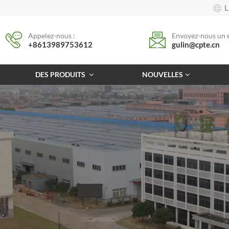
L
Appelez-nous :
Envoyez-nous un e
+8613989753612
gulin@cpte.cn
DES PRODUITS
NOUVELLES