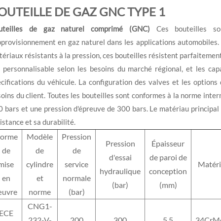
OUTEILLE DE GAZ GNC TYPE 1
uteilles de gaz naturel comprimé (GNC)
Ces bouteilles so
pprovisionnement en gaz naturel dans les applications automobiles.
ériaux résistants à la pression, ces bouteilles résistent parfaitemen
 personnalisable selon les besoins du marché régional, et les capa
cifications du véhicule. La configuration des valves et les option
oins du client. Toutes les bouteilles sont conformes à la norme int
 bars et une pression d'épreuve de 300 bars. Le matériau principal
istance et sa durabilité.
orme
Modèle
Pression
Pression
Épaisseur
de
de
de
d'essai
de paroi de
mise
cylindre
service
Matéri
hydraulique
conception
en
et
normale
(bar)
(mm)
uvre
norme
(bar)
CNG1-
ECE
232-V-
200
300
5.5
34CrM