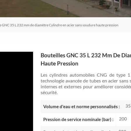
es GNC 35 L 232 mm de diamètre Cylindre en acier sans soudure haute pression
Bouteilles GNC 35 L 232 Mm De Diam
Haute Pression
Les cylindres automobiles CNG de type 1 s
technologie avancée de tubes en acier sans s
internes et externes pour améliorer considé
sécurité.
35
Volume d'eau et norme personnalisés :
200
Pression de service nominale (bar) :