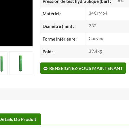
300
Pression de test hydraulique (bar) :
34CrMo4
Matériel :
232
Diamètre (mm) :
Convex
Forme inférieure :
39.4kg
Poids :
RENSEIGNEZ-VOUS MAINTENANT
Détails Du Produit