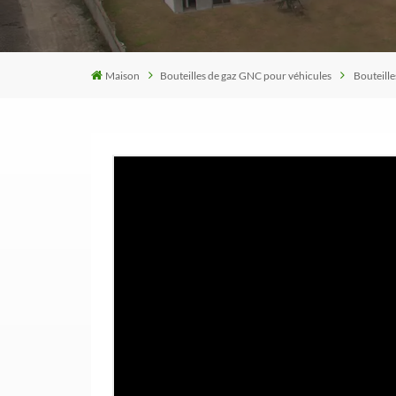
Maison
Bouteilles de gaz GNC pour véhicules
Bouteill