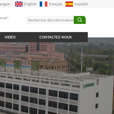
angue :
English
français
español
mail :
VIDÉO
CONTACTEZ-NOUS