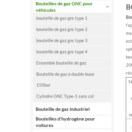
Bouteilles de gaz GNC pour
B
véhicules
Bo
bouteille de gaz gnc type 1
l'a
bouteille de gaz gnc type 2
mat
bouteille de gaz gnc type 3
est
spé
bouteille de gaz gnc type 4
bes
Ensemble bouteille de gaz
200
rés
Bouteille de gaz à double buse
N
150bar
Cylindre GNC Type-1 sans col
Bouteille de gaz industriel
œ
Bouteilles d'hydrogène pour
voitures