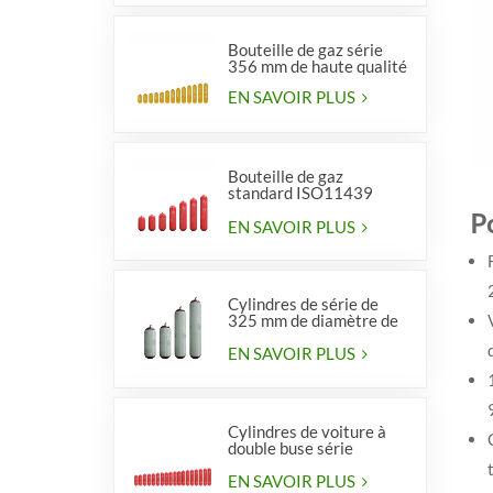
Bouteille de gaz série
356 mm de haute qualité
EN SAVOIR PLUS
Bouteille de gaz
standard ISO11439
série 406, type 1
P
EN SAVOIR PLUS
Cylindres de série de
325 mm de diamètre de
haute qualité pour
véhicules
EN SAVOIR PLUS
Cylindres de voiture à
double buse série
diamètre 406 mm
EN SAVOIR PLUS