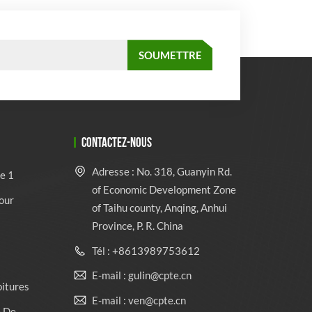
CONTACTEZ-NOUS
Adresse : No. 318, Guanyin Rd.
e 1
of Economic Development Zone
our
of Taihu county, Anqing, Anhui
Province, P. R. China
Tél : +8613989753612
E-mail : gulin@cpte.cn
oitures
E-mail : ven@cpte.cn
e De