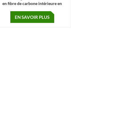
en fibre de carbone intérieure en
lastique à hydrogène comprimé pour
voiture (35Mpa)
EN SAVOIR PLUS