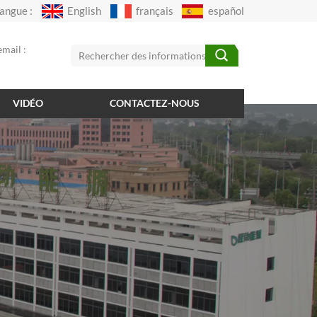
angue :
English
français
español
mail :
VIDÉO
CONTACTEZ-NOUS