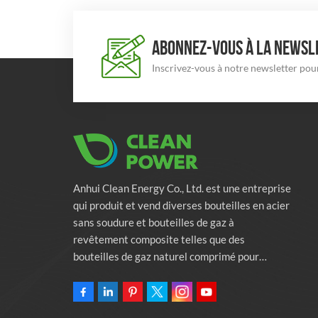
ABONNEZ-VOUS À LA NEWSLE
Inscrivez-vous à notre newsletter pour
Anhui Clean Energy Co., Ltd. est une entreprise
qui produit et vend diverses bouteilles en acier
sans soudure et bouteilles de gaz à
revêtement composite telles que des
bouteilles de gaz naturel comprimé pour
véhicules, des bouteilles de gaz industriels et
des bouteilles de lutte contre l'incendie.
L'entreprise s'engage à fournir des solutions