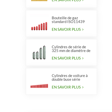
Bouteille de gaz
standard ISO11439
série 406, type 1
EN SAVOIR PLUS
Cylindres de série de
325 mm de diamètre de
haute qualité pour
véhicules
EN SAVOIR PLUS
Cylindres de voiture à
double buse série
diamètre 406 mm
EN SAVOIR PLUS