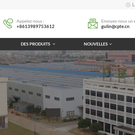
L
Appelez-nous :
Envoyez-nous un e
+8613989753612
gulin@cpte.cn
DES PRODUITS
NOUVELLES