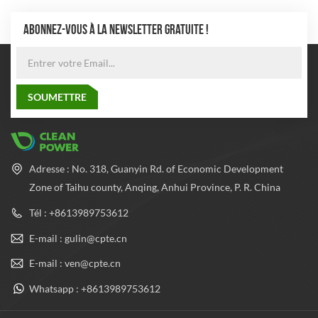
ABONNEZ-VOUS À LA NEWSLETTER GRATUITE !
Adresse : No. 318, Guanyin Rd. of Economic Development
Zone of Taihu county, Anqing, Anhui Province, P. R. China
Tél : +8613989753612
E-mail : gulin@cpte.cn
E-mail : ven@cpte.cn
Whatsapp : +8613989753612