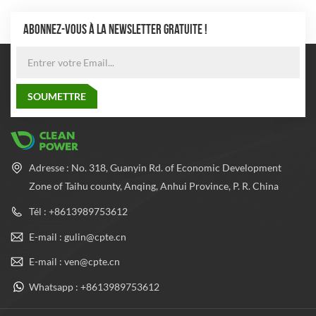
ABONNEZ-VOUS À LA NEWSLETTER GRATUITE !
Adresse : No. 318, Guanyin Rd. of Economic Development
Zone of Taihu county, Anqing, Anhui Province, P. R. China
Tél : +8613989753612
E-mail : gulin@cpte.cn
E-mail : ven@cpte.cn
Whatsapp : +8613989753612