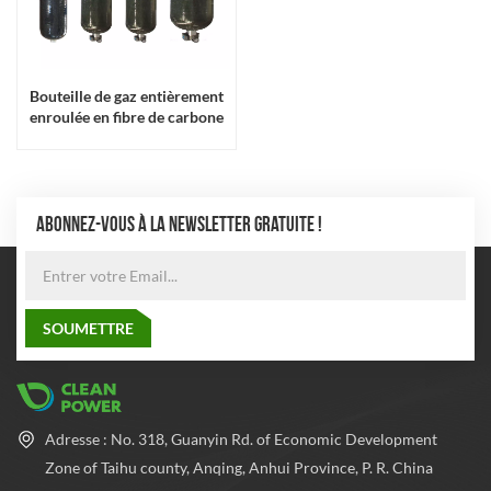
Bouteille de gaz entièrement
enroulée en fibre de carbone
intérieure en plastique à
hydrogène comprimé pour
voiture (35Mpa)
ABONNEZ-VOUS À LA NEWSLETTER GRATUITE !
Adresse : No. 318, Guanyin Rd. of Economic Development
Zone of Taihu county, Anqing, Anhui Province, P. R. China