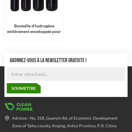
Bouteille d'hydrogène
entièrement enveloppée pour
drone avec revêtement en
plastique
ABONNEZ-VOUS À LA NEWSLETTER GRATUITE !
Adresse : No. 318, Guanyin Rd. of Economic Development
Zone of Taihu county, Anqing, Anhui Province, P. R. China