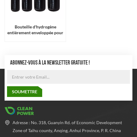
Bouteille d'hydrogène
entièrement enveloppée pour
drone avec revêtement en
plastique
ABONNEZ-VOUS À LA NEWSLETTER GRATUITE !
Adresse : No. 318, Guanyin Rd. of Economic Development
Zone of Taihu county, Anqing, Anhui Province, P. R. China