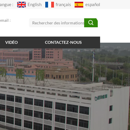
angue :
English
français
español
mail :
VIDÉO
CONTACTEZ-NOUS