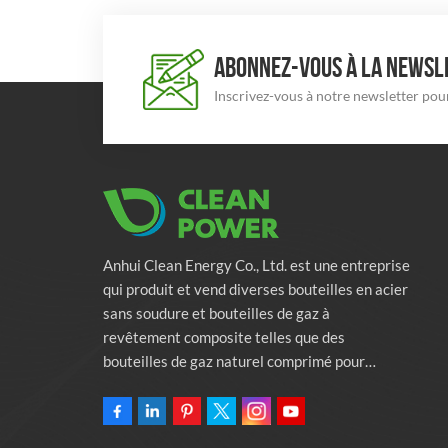
ABONNEZ-VOUS À LA NEWSLE
Inscrivez-vous à notre newsletter pour
Anhui Clean Energy Co., Ltd. est une entreprise
qui produit et vend diverses bouteilles en acier
sans soudure et bouteilles de gaz à
revêtement composite telles que des
bouteilles de gaz naturel comprimé pour
véhicules, des bouteilles de gaz industriels et
des bouteilles de lutte contre l'incendie.
L'entreprise s'engage à fournir des solutions