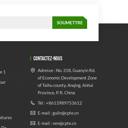
CONTACTEZ-NOUS
Adresse : No. 318, Guanyin Rd.
e 1
of Economic Development Zone
our
of Taihu county, Anqing, Anhui
Province, P. R. China
Tél : +8613989753612
E-mail : gulin@cpte.cn
oitures
E-mail : ven@cpte.cn
e De