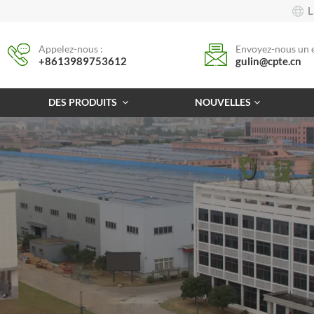
L
Appelez-nous :
Envoyez-nous un e
+8613989753612
gulin@cpte.cn
DES PRODUITS
NOUVELLES