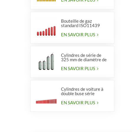
Bouteille de gaz
standard ISO11439
série 406, type 1
EN SAVOIR PLUS
Cylindres de série de
325 mm de diamètre de
haute qualité pour
véhicules
EN SAVOIR PLUS
Cylindres de voiture à
double buse série
diamètre 406 mm
EN SAVOIR PLUS