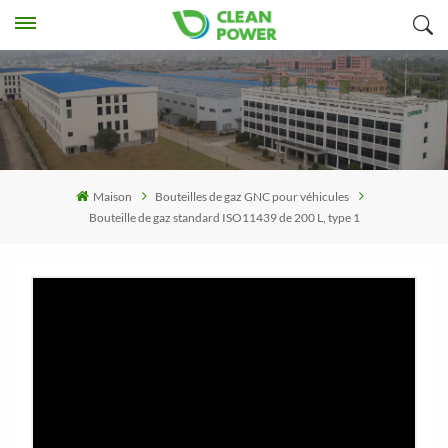
Maison
Bouteilles de gaz GNC pour véhicules
Bouteille de gaz standard ISO11439 de 200 L, type 1