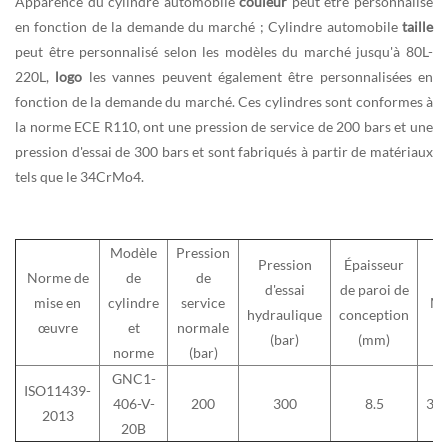
Apparence du cylindre automobile
couleur
peut être personnalisé
en fonction de la demande du marché ; Cylindre automobile
taille
peut être personnalisé selon les modèles du marché jusqu'à 80L-
220L,
logo
les vannes peuvent également être personnalisées en
fonction de la demande du marché. Ces cylindres sont conformes à
la norme ECE R110, ont une pression de service de 200 bars et une
pression d'essai de 300 bars et sont fabriqués à partir de matériaux
tels que le 34CrMo4.
Modèle
Pression
Pression
Épaisseur
Norme de
de
de
d'essai
de paroi de
mise en
cylindre
service
Ma
hydraulique
conception
œuvre
et
normale
(bar)
(mm)
norme
(bar)
GNC1-
ISO11439-
406-V-
200
300
8.5
34
2013
20B