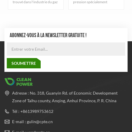
trouvé dans l'industrie du gaz
pression spécialement
naturel. Ils sont
conçues pour le stockage de
principalement destinés au
gaz naturel comprimé,
stockage du gaz naturel
soigneusement conçues et
comprimé et respectent des
rigoureusement fabriquées
normes de qualité strictes.
pour garantir une excellente
durabilité et sécurité. Le
ABONNEZ-VOUS À LA NEWSLETTER GRATUITE !
cylindre adopte le processus
de fabrication de tuyaux en
acier sans soudure le plus
avancé pour équilibrer la
pression à l'intérieur et à
l'extérieur du cylindre, ce qui
améliore considérablement
les performances de sécurité
et la fiabilité du cylindre.
Adresse : No. 318, Guanyin Rd. of Economic Development
Zone of Taihu county, Anqing, Anhui Province, P. R. China
Tél : +8613989753612
E-mail : gulin@cpte.cn