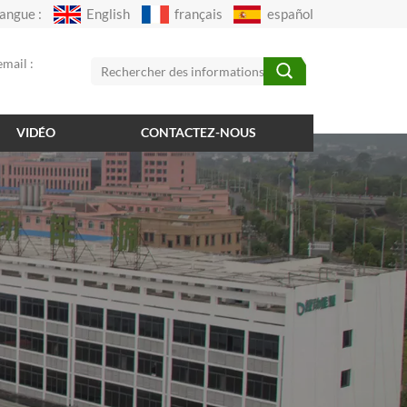
angue :
English
français
español
mail :
VIDÉO
CONTACTEZ-NOUS