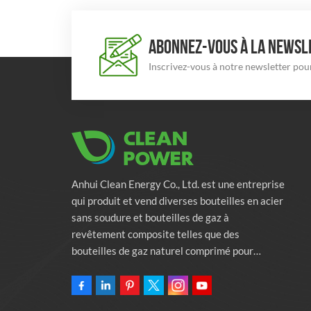
ABONNEZ-VOUS À LA NEWSLE
Inscrivez-vous à notre newsletter pour
Anhui Clean Energy Co., Ltd. est une entreprise
qui produit et vend diverses bouteilles en acier
sans soudure et bouteilles de gaz à
revêtement composite telles que des
bouteilles de gaz naturel comprimé pour
véhicules, des bouteilles de gaz industriels et
des bouteilles de lutte contre l'incendie.
L'entreprise s'engage à fournir des solutions