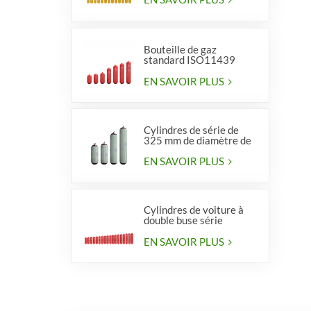
Bouteille de gaz
standard ISO11439
série 406, type 1
EN SAVOIR PLUS
Cylindres de série de
325 mm de diamètre de
haute qualité pour
véhicules
EN SAVOIR PLUS
Cylindres de voiture à
double buse série
diamètre 406 mm
EN SAVOIR PLUS