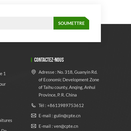
CONTACTEZ-NOUS
Adresse : No. 318, Guanyin Rd.
e 1
of Economic Development Zone
our
of Taihu county, Anqing, Anhui
Province, P. R. China
Tél : +8613989753612
E-mail : gulin@cpte.cn
oitures
E-mail : ven@cpte.cn
e De