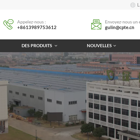
L
Appelez-nous :
Envoyez-nous un e
+8613989753612
gulin@cpte.cn
DES PRODUITS
NOUVELLES