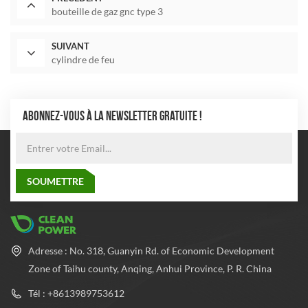
bouteille de gaz gnc type 3
SUIVANT
cylindre de feu
ABONNEZ-VOUS À LA NEWSLETTER GRATUITE !
Adresse : No. 318, Guanyin Rd. of Economic Development
Zone of Taihu county, Anqing, Anhui Province, P. R. China
Tél : +8613989753612