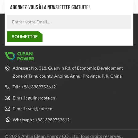
ABONNEZ-VOUS À LA NEWSLETTER GRATUITE !
Adresse : No. 318, Guanyin Rd. of Economic Development
Zone of Taihu county, Anqing, Anhui Province, P. R. China
Tél : +8613989753612
E-mail : gulin@cpte.cn
E-mail : ven@cpte.cn
Whatsapp : +8613989753612
© 2026 Anhui Clean Energy CO., Ltd. Tous droits réservés .