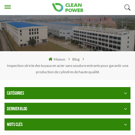
Maison
Blog
Inspection stricte des tuyaux en acier sans soudure entrants pour garantir une
production de cylindres de haute qualité
CATÉGORIES
DERNIER BLOG
MOTS CLÉS