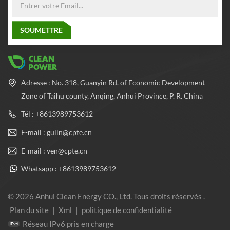
Adresse : No. 318, Guanyin Rd. of Economic Development
Zone of Taihu county, Anqing, Anhui Province, P. R. China
Tél : +8613989753612
E-mail : gulin@cpte.cn
E-mail : ven@cpte.cn
Whatsapp : +8613989753612
© 2026 Anhui Clean Energy CO., Ltd. Tous droits réservés .
Plan du site
|
Xml
|
politique de confidentialité
Réseau IPv6 pris en charge