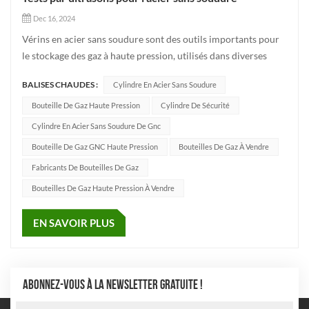
Dec 16, 2024
Vérins en acier sans soudure sont des outils importants pour
le stockage des gaz à haute pression, utilisés dans diverses
industries telles que les domaines industriel, énergétique et
BALISES CHAUDES :
Cylindre En Acier Sans Soudure
médical. Garantir la qualité et la sécurité des cylindres en
acier sans soudure est de la plus haute importance...
Bouteille De Gaz Haute Pression
Cylindre De Sécurité
Cylindre En Acier Sans Soudure De Gnc
Bouteille De Gaz GNC Haute Pression
Bouteilles De Gaz À Vendre
Fabricants De Bouteilles De Gaz
Bouteilles De Gaz Haute Pression À Vendre
EN SAVOIR PLUS
ABONNEZ-VOUS À LA NEWSLETTER GRATUITE !