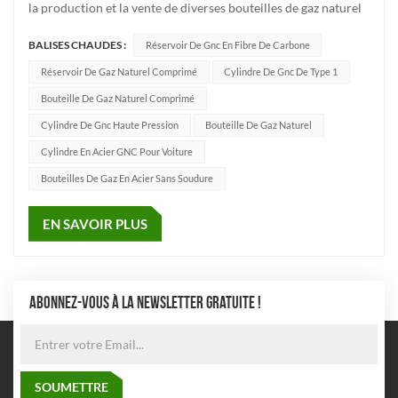
la production et la vente de diverses bouteilles de gaz naturel
comprimé pour véhicules, bouteilles de gaz industriel,
BALISES CHAUDES :
Réservoir De Gnc En Fibre De Carbone
bouteilles incendiaires et autres entreprises.En tant
qu'excellent fournisseur de bouteilles de gaz, nous nous
Réservoir De Gaz Naturel Comprimé
Cylindre De Gnc De Type 1
engageon...
Bouteille De Gaz Naturel Comprimé
Cylindre De Gnc Haute Pression
Bouteille De Gaz Naturel
Cylindre En Acier GNC Pour Voiture
Bouteilles De Gaz En Acier Sans Soudure
EN SAVOIR PLUS
ABONNEZ-VOUS À LA NEWSLETTER GRATUITE !