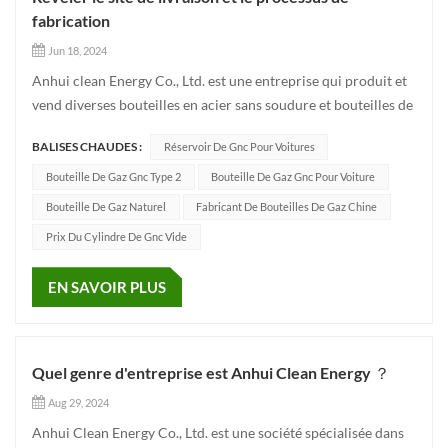
fabrication
Jun 18, 2024
Anhui clean Energy Co., Ltd. est une entreprise qui produit et
vend diverses bouteilles en acier sans soudure et bouteilles de
gaz à revêtement composite telles que des bouteilles de gaz
BALISES CHAUDES :
Réservoir De Gnc Pour Voitures
naturel comprimé pour véhicules, des bouteilles de gaz
industrielles et des bouteilles de lutte contre l'incendie...
Bouteille De Gaz Gnc Type 2
Bouteille De Gaz Gnc Pour Voiture
Bouteille De Gaz Naturel
Fabricant De Bouteilles De Gaz Chine
Prix Du Cylindre De Gnc Vide
EN SAVOIR PLUS
Quel genre d'entreprise est Anhui Clean Energy ？
Aug 29, 2024
Anhui Clean Energy Co., Ltd. est une société spécialisée dans