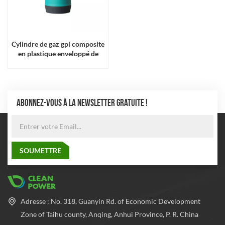
Cylindre de gaz gpl composite
en plastique enveloppé de
fibre de verre de haute qualité
ABONNEZ-VOUS À LA NEWSLETTER GRATUITE !
Adresse : No. 318, Guanyin Rd. of Economic Development
Zone of Taihu county, Anqing, Anhui Province, P. R. China