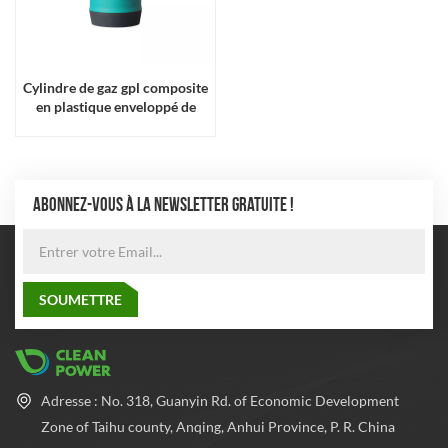
Cylindre de gaz gpl composite
en plastique enveloppé de
fibre de verre de haute qualité
ABONNEZ-VOUS À LA NEWSLETTER GRATUITE !
Adresse : No. 318, Guanyin Rd. of Economic Development
Zone of Taihu county, Anqing, Anhui Province, P. R. China