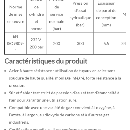
Pression
Épaisseur
Norme
de
de
d'essai
de paroi de
de mise
cylindre
service
Mat
hydraulique
conception
en œuvre
et
normale
(bar)
(mm)
norme
(bar)
EN
232 V-
ISO9809-
200
300
5.5
34C
200 bar
1
Caractéristiques du produit
Acier à haute résistance : utilisation de tuyaux en acier sans
soudure de haute qualité, moulage intégré, forte résistance à la
pression.
Sûr et fiable : test strict de pression d'eau et test d'étanchéité à
l'air pour garantir une utilisation sûre.
Compatible avec une variété de gaz : convient à l'oxygène, à
l'azote, à l'argon, au dioxyde de carbone et à d'autres gaz
industriels.
Certification mondiale : Il est conforme aux normes