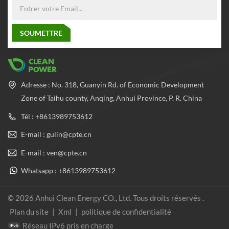
Adresse : No. 318, Guanyin Rd. of Economic Development
Zone of Taihu county, Anqing, Anhui Province, P. R. China
Tél : +8613989753612
E-mail : gulin@cpte.cn
E-mail : ven@cpte.cn
Whatsapp : +8613989753612
© 2026 Anhui Clean Energy CO., Ltd. Tous droits réservés .
Plan du site
|
Xml
|
politique de confidentialité
Réseau IPv6 pris en charge