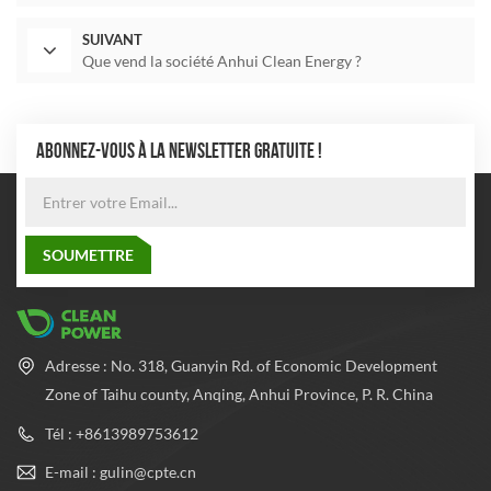
SUIVANT
Que vend la société Anhui Clean Energy ?
ABONNEZ-VOUS À LA NEWSLETTER GRATUITE !
Adresse : No. 318, Guanyin Rd. of Economic Development
Zone of Taihu county, Anqing, Anhui Province, P. R. China
Tél : +8613989753612
E-mail : gulin@cpte.cn