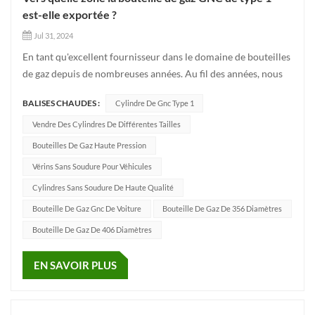
est-elle exportée ?
Jul 31, 2024
En tant qu'excellent fournisseur dans le domaine de bouteilles
de gaz depuis de nombreuses années. Au fil des années, nous
avons investi dans la recherche et le développement, introduit
BALISES CHAUDES :
Cylindre De Gnc Type 1
des équipements et des technologies de production avancés et
nous sommes engagés à améliorer les normes de sécur...
Vendre Des Cylindres De Différentes Tailles
Bouteilles De Gaz Haute Pression
Vérins Sans Soudure Pour Véhicules
Cylindres Sans Soudure De Haute Qualité
Bouteille De Gaz Gnc De Voiture
Bouteille De Gaz De 356 Diamètres
Bouteille De Gaz De 406 Diamètres
EN SAVOIR PLUS