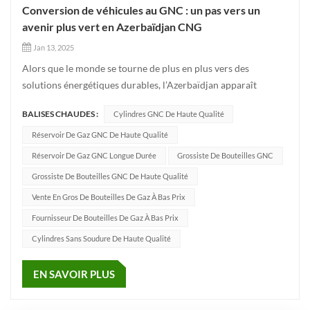
Conversion de véhicules au GNC : un pas vers un
avenir plus vert en Azerbaïdjan CNG
Jan 13, 2025
Alors que le monde se tourne de plus en plus vers des
solutions énergétiques durables, l’Azerbaïdjan apparaît
comme un acteur clé dans la transition vers des transports
BALISES CHAUDES :
Cylindres GNC De Haute Qualité
plus écologiques. L'une des solutions les plus prometteuses
dans cette transition est la conversion des véhicules
Réservoir De Gaz GNC De Haute Qualité
traditionnels fo...
Réservoir De Gaz GNC Longue Durée
Grossiste De Bouteilles GNC
Grossiste De Bouteilles GNC De Haute Qualité
Vente En Gros De Bouteilles De Gaz À Bas Prix
Fournisseur De Bouteilles De Gaz À Bas Prix
Cylindres Sans Soudure De Haute Qualité
EN SAVOIR PLUS