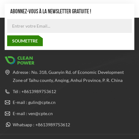
ABONNEZ-VOUS À LA NEWSLETTER GRATUITE !
Adresse : No. 318, Guanyin Rd. of Economic Development
Zone of Taihu county, Anqing, Anhui Province, P. R. China
Tél : +8613989753612
E-mail : gulin@cpte.cn
E-mail : ven@cpte.cn
Whatsapp : +8613989753612