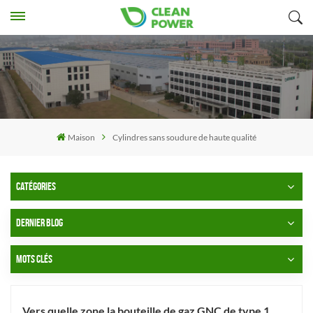
Maison
Cylindres sans soudure de haute qualité
CATÉGORIES
DERNIER BLOG
MOTS CLÉS
Vers quelle zone la bouteille de gaz GNC de type 1