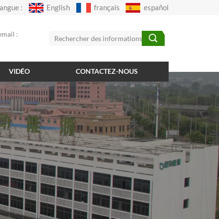
angue :
English
français
español
mail :
VIDÉO
CONTACTEZ-NOUS