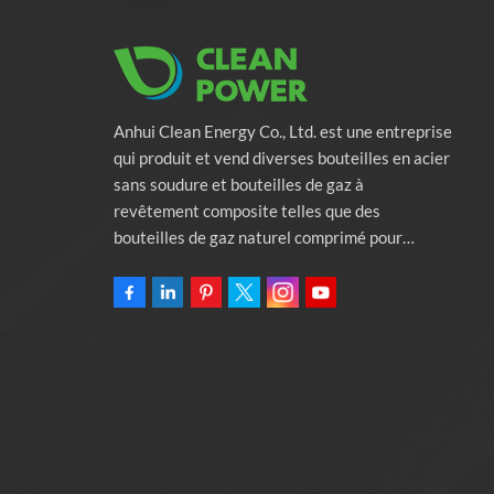
Anhui Clean Energy Co., Ltd. est une entreprise
qui produit et vend diverses bouteilles en acier
sans soudure et bouteilles de gaz à
revêtement composite telles que des
bouteilles de gaz naturel comprimé pour
véhicules, des bouteilles de gaz industriels et
des bouteilles de lutte contre l'incendie.
L'entreprise s'engage à fournir des solutions
d'énergie verte pour l'automobile. Programmes
et services de soutien à la protection de
l'environnement associés. Posséder une usine
de 46 000 mètres carrés Anhui Clean Energy
Co., Ltd.