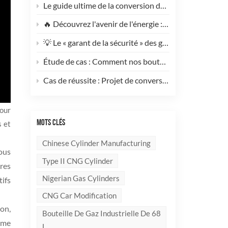
Le guide ultime de la conversion des poids lourds au GNV : pourquoi ce cylindre GNV de type 1 de 200 L change la donne pour réduire les coûts de votre flotte
🔥 Découvrez l'avenir de l'énergie : rencontrez le cylindre composite GPL élégant et ultra-léger de 10 kg !
💡 Le « garant de la sécurité » des gaz industriels et de la suppression des incendies — Un examen approfondi des bouteilles de gaz sans soudure en acier haute performance
Étude de cas : Comment nos bouteilles de GPL composites redéfinissent la sécurité et l’image de marque pour nos clients internationaux
Cas de réussite : Projet de conversion au GNV d’un générateur de 100 kVA mené à bien ! 🚀
pour
MOTS CLÉS
s et
Chinese Cylinder Manufacturing
tous
Type II CNG Cylinder
res
Nigerian Gas Cylinders
ifs
CNG Car Modification
ion,
Bouteille De Gaz Industrielle De 68
ume
L