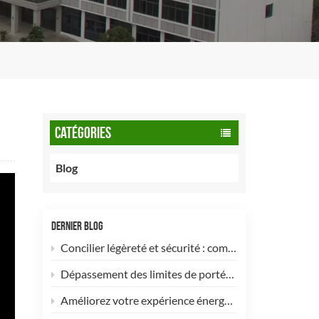
CATÉGORIES
Blog
DERNIER BLOG
Concilier légèreté et sécurité : comment les bouteilles de GNC de type 2 de 90 litres optimisent les flottes commerciales
Dépassement des limites de portée&nbsp;: les bouteilles d’hydrogène pour drones de type 4 sont désormais disponibles pour une personnalisation à haute efficacité&nbsp;!
Améliorez votre expérience énergétique avec notre bouteille de GPL composite de 5 kg ! 🚀✨