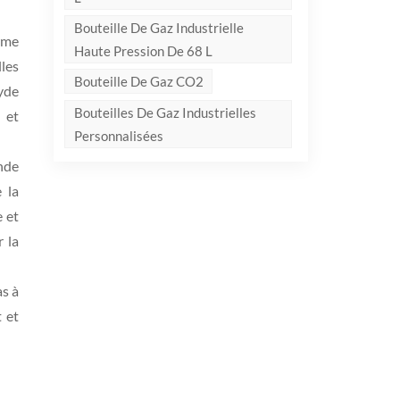
Bouteille De Gaz Industrielle
rme
Haute Pression De 68 L
lles
Bouteille De Gaz CO2
xyde
Bouteilles De Gaz Industrielles
 et
Personnalisées
nde
 la
e et
r la
as à
 et