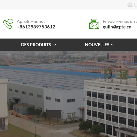
L
Appelez-nous :
Envoyez-nous un e
+8613989753612
gulin@cpte.cn
DES PRODUITS
NOUVELLES