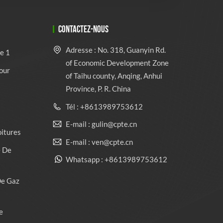
CONTACTEZ-NOUS
Adresse : No. 318, Guanyin Rd.
e 1
of Economic Development Zone
our
of Taihu county, Anqing, Anhui
Province, P. R. China
Tél : +8613989753612
E-mail : gulin@cpte.cn
oitures
E-mail : ven@cpte.cn
e De
Whatsapp : +8613989753612
De Gaz
e