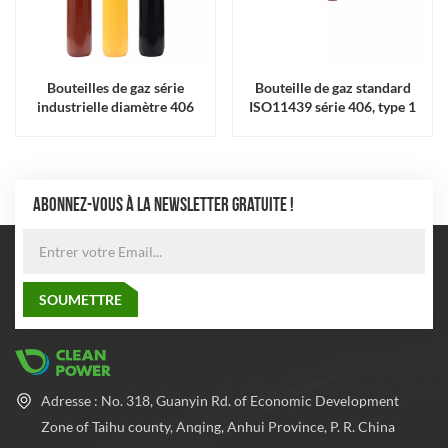
Bouteilles de gaz série
Bouteille de gaz standard
industrielle diamètre 406
ISO11439 série 406, type 1
ABONNEZ-VOUS À LA NEWSLETTER GRATUITE !
Adresse : No. 318, Guanyin Rd. of Economic Development
Zone of Taihu county, Anqing, Anhui Province, P. R. China