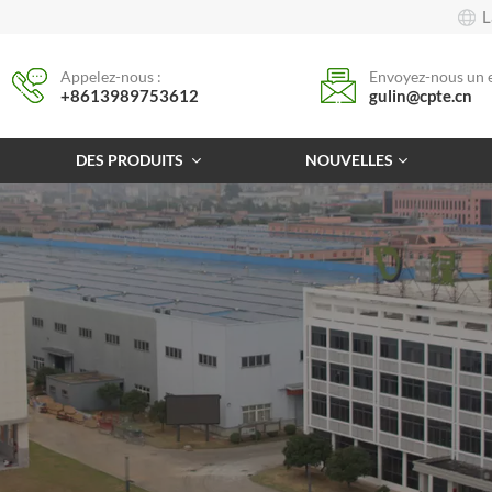
L
Appelez-nous :
Envoyez-nous un e
+8613989753612
gulin@cpte.cn
DES PRODUITS
NOUVELLES