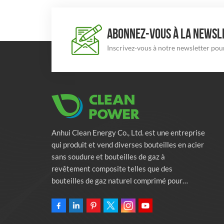
ABONNEZ-VOUS À LA NEWSLE
Inscrivez-vous à notre newsletter pour
Anhui Clean Energy Co., Ltd. est une entreprise
qui produit et vend diverses bouteilles en acier
sans soudure et bouteilles de gaz à
revêtement composite telles que des
bouteilles de gaz naturel comprimé pour
véhicules, des bouteilles de gaz industriels et
des bouteilles de lutte contre l'incendie.
L'entreprise s'engage à fournir des solutions