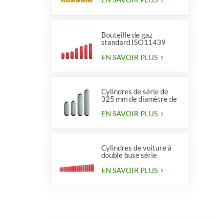
Bouteille de gaz
standard ISO11439
série 406, type 1
EN SAVOIR PLUS
Cylindres de série de
325 mm de diamètre de
haute qualité pour
véhicules
EN SAVOIR PLUS
Cylindres de voiture à
double buse série
diamètre 406 mm
EN SAVOIR PLUS