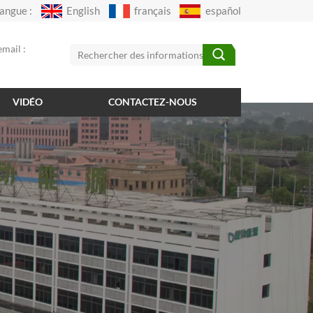
angue :
English
français
español
mail :
VIDÉO
CONTACTEZ-NOUS