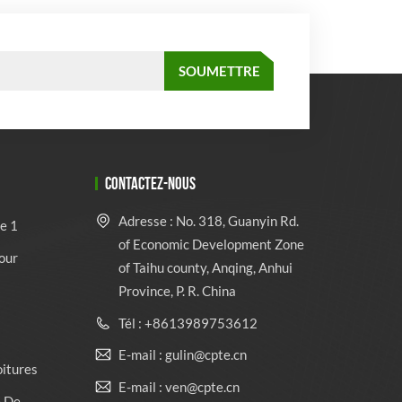
CONTACTEZ-NOUS
Adresse : No. 318, Guanyin Rd.
e 1
of Economic Development Zone
our
of Taihu county, Anqing, Anhui
Province, P. R. China
Tél : +8613989753612
E-mail : gulin@cpte.cn
oitures
E-mail : ven@cpte.cn
e De