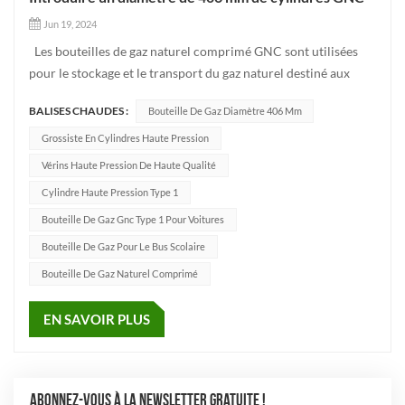
Jun 19, 2024
Les bouteilles de gaz naturel comprimé GNC sont utilisées
pour le stockage et le transport du gaz naturel destiné aux
véhicules tels que les voitures. Ils sont généralement fabriqués
BALISES CHAUDES :
Bouteille De Gaz Diamètre 406 Mm
en acier à haute résistance ou autre et spécialement conçus
pour résister à la haute pression du gaz naturel...
Grossiste En Cylindres Haute Pression
Vérins Haute Pression De Haute Qualité
Cylindre Haute Pression Type 1
Bouteille De Gaz Gnc Type 1 Pour Voitures
Bouteille De Gaz Pour Le Bus Scolaire
Bouteille De Gaz Naturel Comprimé
EN SAVOIR PLUS
ABONNEZ-VOUS À LA NEWSLETTER GRATUITE !