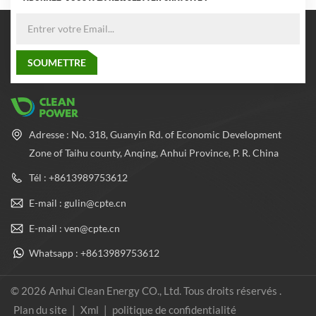
Adresse : No. 318, Guanyin Rd. of Economic Development
Zone of Taihu county, Anqing, Anhui Province, P. R. China
Tél : +8613989753612
E-mail : gulin@cpte.cn
E-mail : ven@cpte.cn
Whatsapp : +8613989753612
© 2026 Anhui Clean Energy CO., Ltd. Tous droits réservés .
Plan du site
|
Xml
|
politique de confidentialité