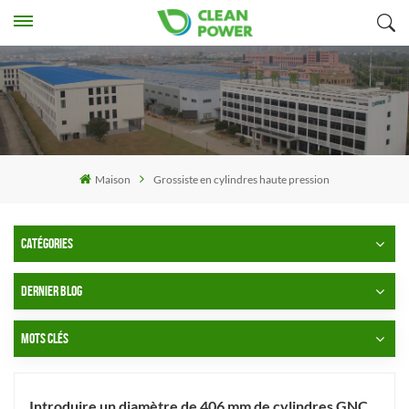
Maison
Grossiste en cylindres haute pression
CATÉGORIES
DERNIER BLOG
MOTS CLÉS
Introduire un diamètre de 406 mm de cylindres GNC