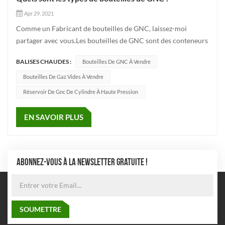
Apr 29, 2021
Comme un Fabricant de bouteilles de GNC, laissez-moi
partager avec vous.Les bouteilles de GNC sont des conteneurs
à haute pression utilisés pour stocker du gaz naturel
BALISES CHAUDES :
Bouteilles De GNC À Vendre
comprimé. Ce conteneur haute pression contenant des gaz
inflammables et explosifs est un conteneur sous pression
Bouteilles De Gaz Vides À Vendre
présentant un risq...
Réservoir De Gnc De Cylindre À Haute Pression
EN SAVOIR PLUS
ABONNEZ-VOUS À LA NEWSLETTER GRATUITE !