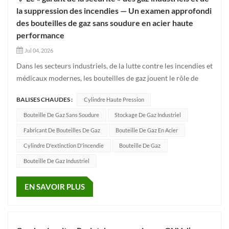
la suppression des incendies — Un examen approfondi
des bouteilles de gaz sans soudure en acier haute
performance
Jul 04, 2026
Dans les secteurs industriels, de la lutte contre les incendies et
médicaux modernes, les bouteilles de gaz jouent le rôle de
« cœur », fournissant l'énergie vitale. Aujourd'hui, penchons-
BALISES CHAUDES :
Cylindre Haute Pression
nous sur un produit haut de gamme. Bouteille de gaz en acier
sans soudure Fabriqué dans le strict respect des no...
Bouteille De Gaz Sans Soudure
Stockage De Gaz Industriel
Fabricant De Bouteilles De Gaz
Bouteille De Gaz En Acier
Cylindre D'extinction D'incendie
Bouteille De Gaz
Bouteille De Gaz Industriel
EN SAVOIR PLUS