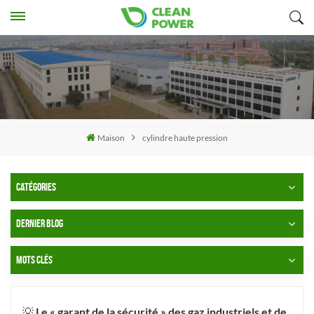
Maison
cylindre haute pression
CATÉGORIES
DERNIER BLOG
MOTS CLÉS
💡 Le « garant de la sécurité » des gaz industriels et de