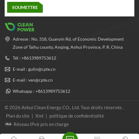
Adresse : No. 318, Guanyin Rd. of Economic Development
Zone of Taihu county, Anqing, Anhui Province, P. R. China
Tél : +8613989753612
E-mail : gulin@cpte.cn
E-mail : ven@cpte.cn
Whatsapp : +8613989753612
© 2026 Anhui Clean Energy CO., Ltd. Tous droits réservés .
Plan du site
|
Xml
|
politique de confidentialité
Réseau IPv6 pris en charge