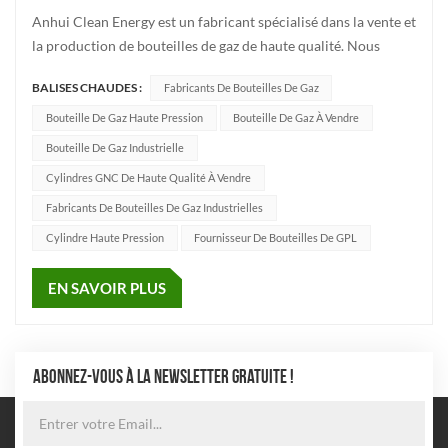
Anhui Clean Energy est un fabricant spécialisé dans la vente et
la production de bouteilles de gaz de haute qualité. Nous
élargissons activement notre marché à l’échelle mondiale. Nos
BALISES CHAUDES :
Fabricants De Bouteilles De Gaz
ventes couvrent divers pays, dont l'Amérique centrale et du
Sud, l'Afrique, l'Asie et l'Europe, offrant aux client...
Bouteille De Gaz Haute Pression
Bouteille De Gaz À Vendre
Bouteille De Gaz Industrielle
Cylindres GNC De Haute Qualité À Vendre
Fabricants De Bouteilles De Gaz Industrielles
Cylindre Haute Pression
Fournisseur De Bouteilles De GPL
EN SAVOIR PLUS
ABONNEZ-VOUS À LA NEWSLETTER GRATUITE !