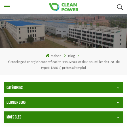
Maison
Blog
⚡️ Stockage d'énergie haute efficacité : Nouveau lot de 2 bouteilles de GNC de
type II (260 L) prêtes à l'emploi
CATÉGORIES
DERNIER BLOG
MOTS CLÉS