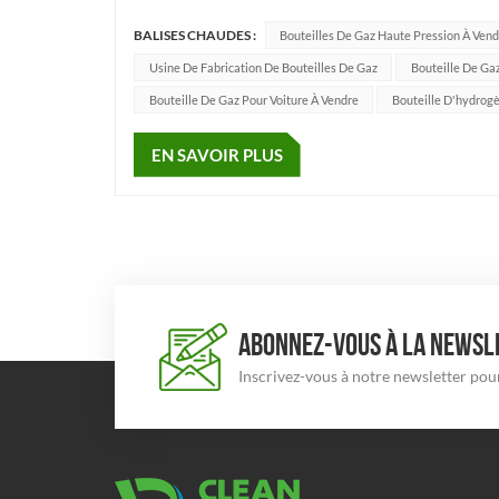
haute qualité. Depuis 2018, grâce à la qualité excep
BALISES CHAUDES :
Bouteilles De Gaz Haute Pression À Ven
Usine De Fabrication De Bouteilles De Gaz
Bouteille De G
Bouteille De Gaz Pour Voiture À Vendre
Bouteille D'hydrog
EN SAVOIR PLUS
ABONNEZ-VOUS À LA NEWSLE
Inscrivez-vous à notre newsletter pour