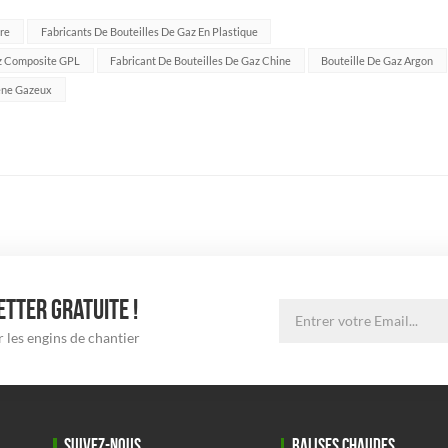
tio...
dre
Fabricants De Bouteilles De Gaz En Plastique
az Composite GPL
Fabricant De Bouteilles De Gaz Chine
Bouteille De Gaz Argon
ène Gazeux
TTER GRATUITE !
 les engins de chantier
SUIVEZ-NOUS
BALISES CHAUDES