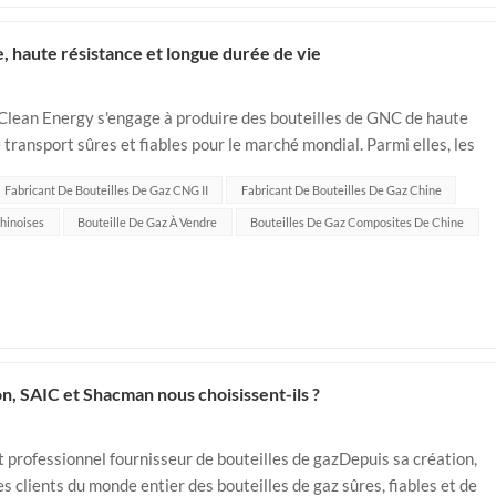
e, haute résistance et longue durée de vie
 Clean Energy s'engage à produire des bouteilles de GNC de haute
e transport sûres et fiables pour le marché mondial. Parmi elles, les
erfo...
Fabricant De Bouteilles De Gaz CNG II
Fabricant De Bouteilles De Gaz Chine
hinoises
Bouteille De Gaz À Vendre
Bouteilles De Gaz Composites De Chine
n, SAIC et Shacman nous choisissent-ils ?
et professionnel fournisseur de bouteilles de gazDepuis sa création,
es clients du monde entier des bouteilles de gaz sûres, fiables et de