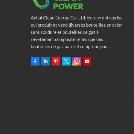
Anhui Clean Energy Co., Ltd. est une entreprise
qui produit et vend diverses bouteilles en acier
sans soudure et bouteilles de gaz à
revêtement composite telles que des
bouteilles de gaz naturel comprimé pour
véhicules, des bouteilles de gaz industriels et
des bouteilles de lutte contre l'incendie.
L'entreprise s'engage à fournir des solutions
d'énergie verte pour l'automobile. Programmes
et services de soutien à la protection de
l'environnement associés. Posséder une usine
de 46 000 mètres carrés Anhui Clean Energy
Co., Ltd.