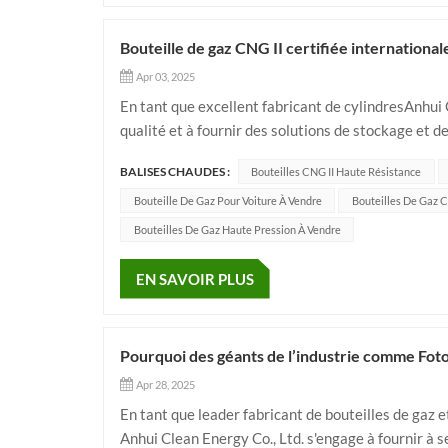
Bouteille de gaz CNG II certifiée international
Apr 03, 2025
En tant que excellent fabricant de cylindresAnhui
qualité et à fournir des solutions de stockage et d
bouteilles de GNC de type II offrent d'excellentes p
BALISES CHAUDES :
Bouteilles CNG II Haute Résistance
Bouteille De Gaz Pour Voiture À Vendre
Bouteilles De Gaz C
Bouteilles De Gaz Haute Pression À Vendre
EN SAVOIR PLUS
Pourquoi des géants de l’industrie comme Foto
Apr 28, 2025
En tant que leader fabricant de bouteilles de gaz 
Anhui Clean Energy Co., Ltd. s'engage à fournir à s