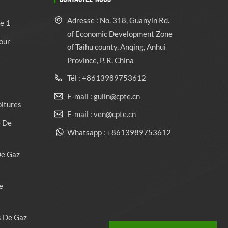
Adresse : No. 318, Guanyin Rd.
e 1
of Economic Development Zone
our
of Taihu county, Anqing, Anhui
Province, P. R. China
Tél : +8613989753612
E-mail : gulin@cpte.cn
oitures
E-mail : ven@cpte.cn
e De
Whatsapp : +8613989753612
De Gaz
e
s De Gaz