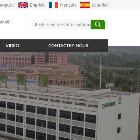
angue :
English
français
español
mail :
VIDÉO
CONTACTEZ-NOUS