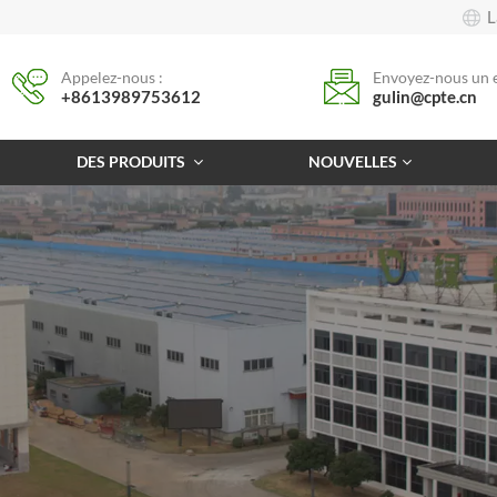
L
Appelez-nous :
Envoyez-nous un e
+8613989753612
gulin@cpte.cn
DES PRODUITS
NOUVELLES