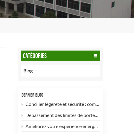
CATÉGORIES
Blog
DERNIER BLOG
Concilier légèreté et sécurité : comment les bouteilles de GNC de type 2 de 90 litres optimisent les flottes commerciales
Dépassement des limites de portée&nbsp;: les bouteilles d’hydrogène pour drones de type 4 sont désormais disponibles pour une personnalisation à haute efficacité&nbsp;!
Améliorez votre expérience énergétique avec notre bouteille de GPL composite de 5 kg ! 🚀✨