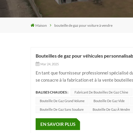
Maison
bouteille de gaz pour voiture à vendre
Bouteilles de gaz pour véhicules personnalisab
Mar 24, 2025
En tant que fournisseur professionnel spécialisé d
se consacre à la fabrication et à la vente bouteille
l'incendie et Bouteilles composites GPLAvec plus d
BALISES CHAUDES :
Fabricant De Bouteilles De Gaz Chine
Bouteille De Gaz Grand Volume
Bouteille De Gaz Vide
Bouteille De Gaz Sans Soudure
Bouteille De Gaz À Vendre
EN SAVOIR PLUS