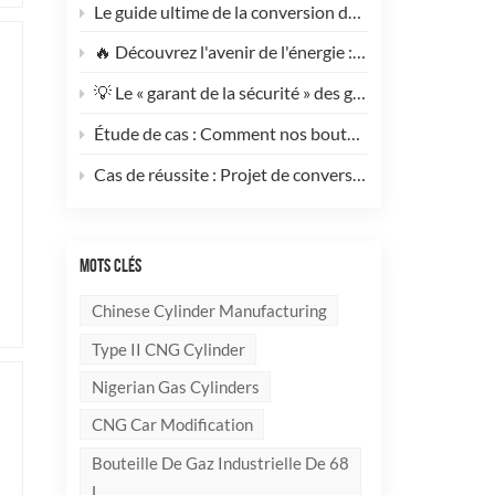
Le guide ultime de la conversion des poids lourds au GNV : pourquoi ce cylindre GNV de type 1 de 200 L change la donne pour réduire les coûts de votre flotte
🔥 Découvrez l'avenir de l'énergie : rencontrez le cylindre composite GPL élégant et ultra-léger de 10 kg !
💡 Le « garant de la sécurité » des gaz industriels et de la suppression des incendies — Un examen approfondi des bouteilles de gaz sans soudure en acier haute performance
Étude de cas : Comment nos bouteilles de GPL composites redéfinissent la sécurité et l’image de marque pour nos clients internationaux
Cas de réussite : Projet de conversion au GNV d’un générateur de 100 kVA mené à bien ! 🚀
MOTS CLÉS
Chinese Cylinder Manufacturing
Type II CNG Cylinder
Nigerian Gas Cylinders
CNG Car Modification
Bouteille De Gaz Industrielle De 68
L