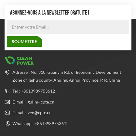
ABONNEZ-VOUS À LA NEWSLETTER GRATUITE !
Adresse : No. 318, Guanyin Rd. of Economic Development
Zone of Taihu county, Anqing, Anhui Province, P. R. China
Tél : +8613989753612
E-mail : gulin@cpte.cn
E-mail : ven@cpte.cn
Whatsapp : +8613989753612