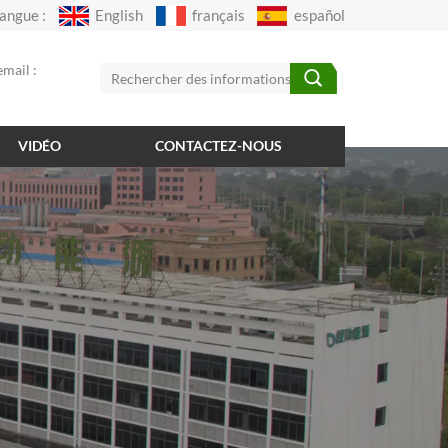
angue :
English
français
español
mail :
VIDÉO
CONTACTEZ-NOUS