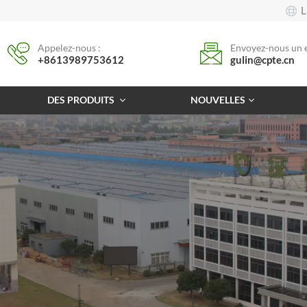
L
Appelez-nous :
Envoyez-nous un e
+8613989753612
gulin@cpte.cn
DES PRODUITS
NOUVELLES