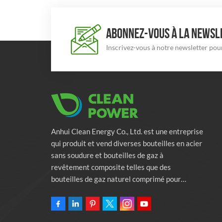
ABONNEZ-VOUS À LA NEWSLE
Inscrivez-vous à notre newsletter pour
Anhui Clean Energy Co., Ltd. est une entreprise
qui produit et vend diverses bouteilles en acier
sans soudure et bouteilles de gaz à
revêtement composite telles que des
bouteilles de gaz naturel comprimé pour
véhicules, des bouteilles de gaz industriels et
des bouteilles de lutte contre l'incendie.
L'entreprise s'engage à fournir des solutions