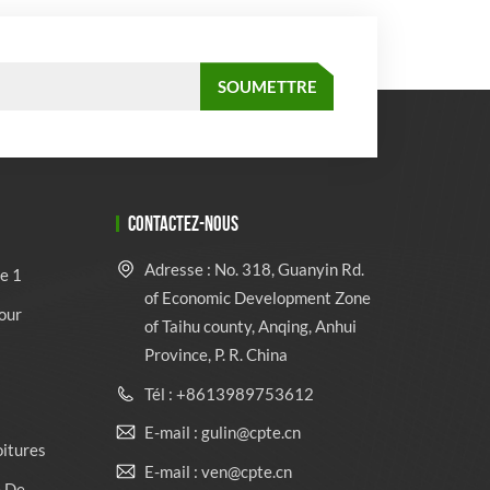
CONTACTEZ-NOUS
Adresse : No. 318, Guanyin Rd.
e 1
of Economic Development Zone
our
of Taihu county, Anqing, Anhui
Province, P. R. China
Tél : +8613989753612
E-mail : gulin@cpte.cn
oitures
E-mail : ven@cpte.cn
e De