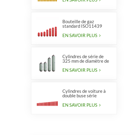
Bouteille de gaz
standard ISO11439
série 406, type 1
EN SAVOIR PLUS
Cylindres de série de
325 mm de diamètre de
haute qualité pour
véhicules
EN SAVOIR PLUS
Cylindres de voiture à
double buse série
diamètre 406 mm
EN SAVOIR PLUS