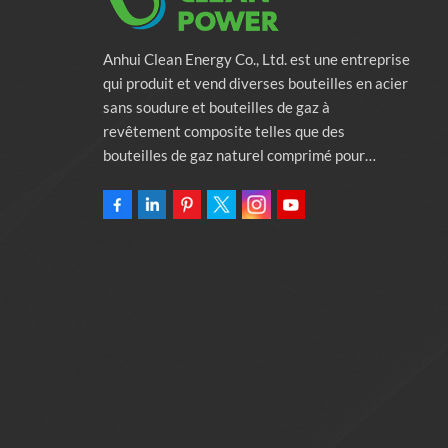
Anhui Clean Energy Co., Ltd. est une entreprise
qui produit et vend diverses bouteilles en acier
sans soudure et bouteilles de gaz à
revêtement composite telles que des
bouteilles de gaz naturel comprimé pour
véhicules, des bouteilles de gaz industriels et
des bouteilles de lutte contre l'incendie.
L'entreprise s'engage à fournir des solutions
d'énergie verte pour l'automobile. Programmes
et services de soutien à la protection de
l'environnement associés. Posséder une usine
de 46 000 mètres carrés Anhui Clean Energy
Co., Ltd.