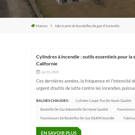
Maison
fabricants de bouteilles de gaz d'incendie
Cylindres à incendie : outils essentiels pour la
Californie
Jan 15, 2025
Ces dernières années, la fréquence et l'intensité d
urgent d'outils de lutte contre les incendies puissa
pouvoir soutenir les efforts de sécurité en ma...
BALISES CHAUDES :
Cylindre Coupe-Feu De Haute Qualité
Bouteille De Gaz Industrielle De Haute Qualité
Fournisseurs
Fournisseurs De Bouteilles De Gaz D&#39;incendie
Fabrica
EN SAVOIR PLUS