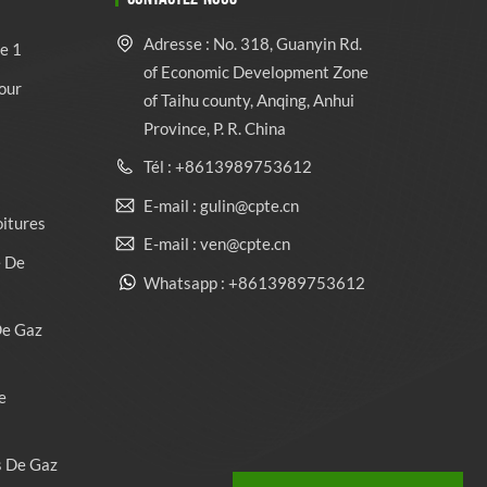
Adresse : No. 318, Guanyin Rd.
e 1
of Economic Development Zone
our
of Taihu county, Anqing, Anhui
Province, P. R. China
Tél : +8613989753612
E-mail : gulin@cpte.cn
oitures
E-mail : ven@cpte.cn
e De
Whatsapp : +8613989753612
De Gaz
e
s De Gaz