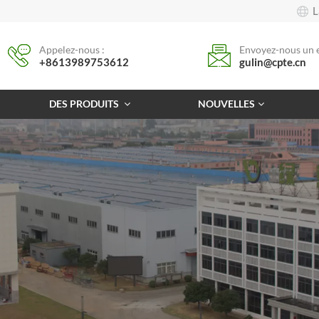
L
Appelez-nous :
Envoyez-nous un e
+8613989753612
gulin@cpte.cn
DES PRODUITS
NOUVELLES