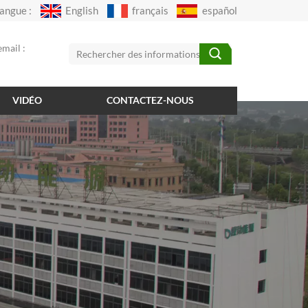
angue :
English
français
español
mail :
VIDÉO
CONTACTEZ-NOUS