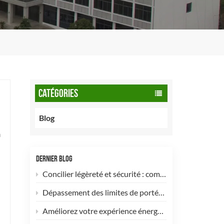
CATÉGORIES
Blog
n
DERNIER BLOG
Concilier légèreté et sécurité : comment les bouteilles de GNC de type 2 de 90 litres optimisent les flottes commerciales
Dépassement des limites de portée&nbsp;: les bouteilles d’hydrogène pour drones de type 4 sont désormais disponibles pour une personnalisation à haute efficacité&nbsp;!
Améliorez votre expérience énergétique avec notre bouteille de GPL composite de 5 kg ! 🚀✨