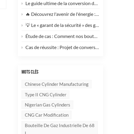
Le guide ultime de la conversion des poids lourds au GNV : pourquoi ce cylindre GNV de type 1 de 200 L change la donne pour réduire les coûts de votre flotte
🔥 Découvrez l'avenir de l'énergie : rencontrez le cylindre composite GPL élégant et ultra-léger de 10 kg !
💡 Le « garant de la sécurité » des gaz industriels et de la suppression des incendies — Un examen approfondi des bouteilles de gaz sans soudure en acier haute performance
Étude de cas : Comment nos bouteilles de GPL composites redéfinissent la sécurité et l’image de marque pour nos clients internationaux
Cas de réussite : Projet de conversion au GNV d’un générateur de 100 kVA mené à bien ! 🚀
MOTS CLÉS
Chinese Cylinder Manufacturing
Type II CNG Cylinder
Nigerian Gas Cylinders
CNG Car Modification
Bouteille De Gaz Industrielle De 68
L