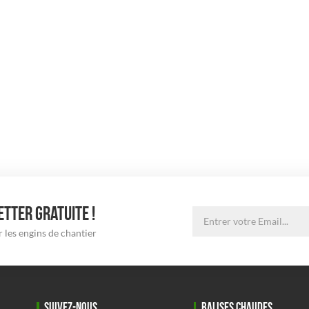
TTER GRATUITE !
 les engins de chantier
SUIVEZ-NOUS
BALISES CHAUDES