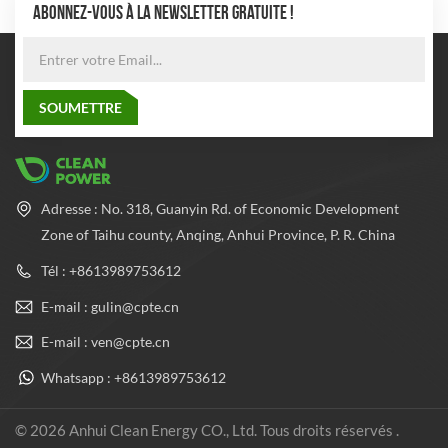
ABONNEZ-VOUS À LA NEWSLETTER GRATUITE !
Adresse : No. 318, Guanyin Rd. of Economic Development
Zone of Taihu county, Anqing, Anhui Province, P. R. China
Tél : +8613989753612
E-mail : gulin@cpte.cn
E-mail : ven@cpte.cn
Whatsapp : +8613989753612
© 2026 Anhui Clean Energy CO., Ltd. Tous droits réservés .