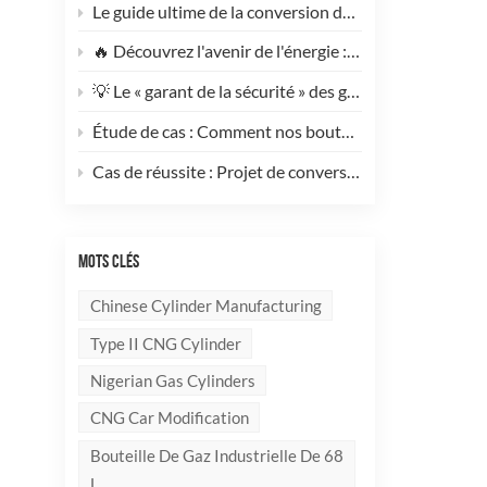
Le guide ultime de la conversion des poids lourds au GNV : pourquoi ce cylindre GNV de type 1 de 200 L change la donne pour réduire les coûts de votre flotte
🔥 Découvrez l'avenir de l'énergie : rencontrez le cylindre composite GPL élégant et ultra-léger de 10 kg !
💡 Le « garant de la sécurité » des gaz industriels et de la suppression des incendies — Un examen approfondi des bouteilles de gaz sans soudure en acier haute performance
Étude de cas : Comment nos bouteilles de GPL composites redéfinissent la sécurité et l’image de marque pour nos clients internationaux
Cas de réussite : Projet de conversion au GNV d’un générateur de 100 kVA mené à bien ! 🚀
MOTS CLÉS
Chinese Cylinder Manufacturing
Type II CNG Cylinder
Nigerian Gas Cylinders
CNG Car Modification
Bouteille De Gaz Industrielle De 68
L