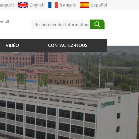
angue :
English
français
español
mail :
VIDÉO
CONTACTEZ-NOUS