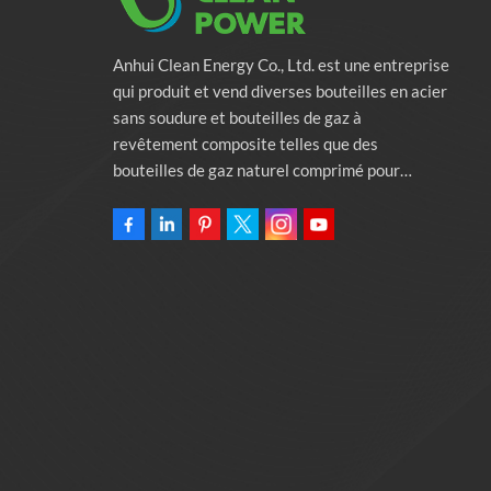
Anhui Clean Energy Co., Ltd. est une entreprise
qui produit et vend diverses bouteilles en acier
sans soudure et bouteilles de gaz à
revêtement composite telles que des
bouteilles de gaz naturel comprimé pour
véhicules, des bouteilles de gaz industriels et
des bouteilles de lutte contre l'incendie.
L'entreprise s'engage à fournir des solutions
d'énergie verte pour l'automobile. Programmes
et services de soutien à la protection de
l'environnement associés. Posséder une usine
de 46 000 mètres carrés Anhui Clean Energy
Co., Ltd.