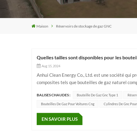
Maison
Réservoirs de stockage de gaz GNC
Quelles tailles sont disponibles pour les boute
Aug 15, 2024
Anhui Clean Energy Co., Ltd. est une société qui pr
composites tels que bouteilles de gaz naturel comp
d'incendie, etc. L'entreprise s'engage à fournir des s
BALISES CHAUDES :
Bouteille De Gaz Gnc Type 1
Réser
Bouteilles De Gaz Pour Voitures Cng
Cylindres De Gnc Pour
EN SAVOIR PLUS