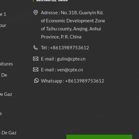
Adresse : No. 318, Guanyin Rd.
e 1
of Economic Development Zone
our
of Taihu county, Anqing, Anhui
Province, P. R. China
Tél : +8613989753612
E-mail : gulin@cpte.cn
oitures
E-mail : ven@cpte.cn
e De
Whatsapp : +8613989753612
De Gaz
e
s De Gaz