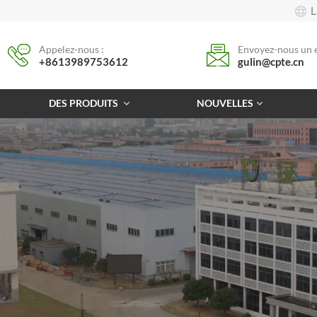
L
Appelez-nous :
Envoyez-nous un e
+8613989753612
gulin@cpte.cn
DES PRODUITS
NOUVELLES