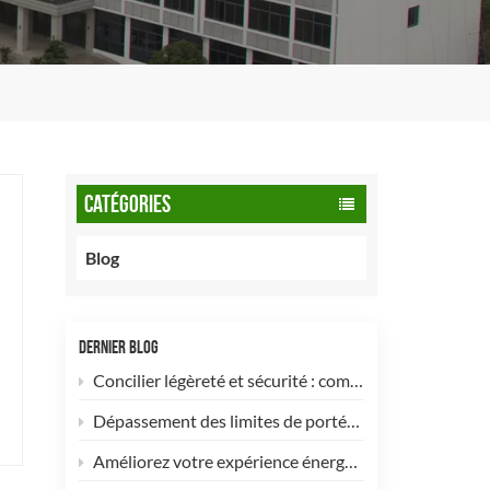
CATÉGORIES
Blog
DERNIER BLOG
Concilier légèreté et sécurité : comment les bouteilles de GNC de type 2 de 90 litres optimisent les flottes commerciales
Dépassement des limites de portée&nbsp;: les bouteilles d’hydrogène pour drones de type 4 sont désormais disponibles pour une personnalisation à haute efficacité&nbsp;!
Améliorez votre expérience énergétique avec notre bouteille de GPL composite de 5 kg ! 🚀✨