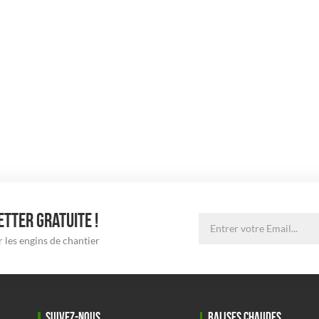
TTER GRATUITE !
 les engins de chantier
SUIVEZ-NOUS
BALISES CHAUDES