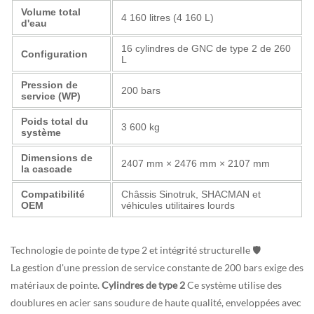
Volume total
4 160 litres (4 160 L)
d'eau
16 cylindres de GNC de type 2 de 260
Configuration
L
Pression de
200 bars
service (WP)
Poids total du
3 600 kg
système
Dimensions de
2407 mm × 2476 mm × 2107 mm
la cascade
Compatibilité
Châssis Sinotruk, SHACMAN et
OEM
véhicules utilitaires lourds
Technologie de pointe de type 2 et intégrité structurelle 🛡️
La gestion d'une pression de service constante de 200 bars exige des
matériaux de pointe.
Cylindres de type 2
Ce système utilise des
doublures en acier sans soudure de haute qualité, enveloppées avec