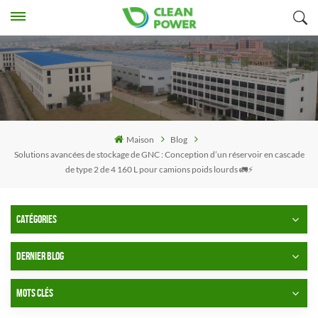
Maison
Blog
Solutions avancées de stockage de GNC : Conception d’un réservoir en cascade
de type 2 de 4 160 L pour camions poids lourds 🚛⚡
CATÉGORIES
DERNIER BLOG
MOTS CLÉS