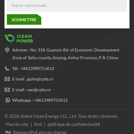
Adresse : No. 318, Guanyin Rd. of Economic Development
Zone of Taihu county, Anqing, Anhui Province, P. R. China
Tél : +8613989753612
E-mail : gulin@cpte.cn
E-mail : ven@cpte.cn
Whatsapp : +8613989753612
© 2026 Anhui Clean Energy CO., Ltd. Tous droits réservés .
Plan du site
|
Xml
|
politique de confidentialité
Réseau IPv6 pris en charge