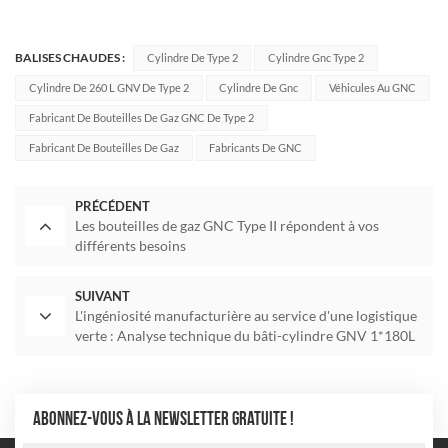
BALISES CHAUDES :
Cylindre De Type 2
Cylindre Gnc Type 2
Cylindre De 260 L GNV De Type 2
Cylindre De Gnc
Véhicules Au GNC
Fabricant De Bouteilles De Gaz GNC De Type 2
Fabricant De Bouteilles De Gaz
Fabricants De GNC
PRÉCÉDENT
Les bouteilles de gaz GNC Type II répondent à vos
différents besoins
SUIVANT
L'ingéniosité manufacturière au service d'une logistique
verte : Analyse technique du bâti-cylindre GNV 1*180L
type 2 pour SINOTRUK/LIUZHOU MOTOR
ABONNEZ-VOUS À LA NEWSLETTER GRATUITE !