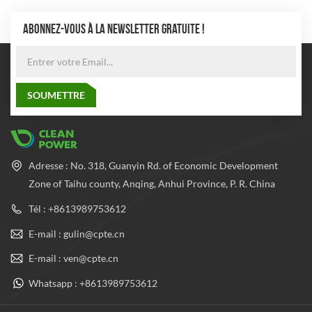
ABONNEZ-VOUS À LA NEWSLETTER GRATUITE !
Adresse : No. 318, Guanyin Rd. of Economic Development
Zone of Taihu county, Anqing, Anhui Province, P. R. China
Tél : +8613989753612
E-mail : gulin@cpte.cn
E-mail : ven@cpte.cn
Whatsapp : +8613989753612