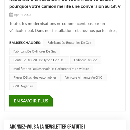
pourquoi votre camion mérite une conversion au GNV
Apr 21, 2026
Toutes les modernisations ne commencent pas par un
véhicule neuf. Dans nos installations et chez nos partenaires,
nous voyons souvent de petits camions qui ont des années de
BALISES CHAUDES :
Fabricant De Bouteilles De Gaz
service ; ils ne sont peut-être plus neufs, mais en les
convertissant au gaz naturel comprimé (GNC), ils bénéficient
Fabricant De Cylindres De Gnc
d’une sec...
Bouteille De GNC De Type 1 De 150 L
Cylindre De Gnc
Modification Du Réservoir De Carburant De La Voiture
Pièces Détachées Automobiles
Véhicule Alimenté Au GNC
GNC Nigérian
EN SAVOIR PLUS
ABONNEZ-VOUS À LA NEWSLETTER GRATUITE !