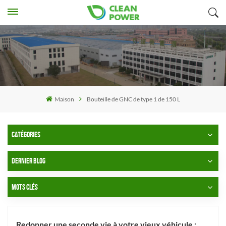
Maison
Bouteille de GNC de type 1 de 150 L
CATÉGORIES
DERNIER BLOG
MOTS CLÉS
Redonner une seconde vie à votre vieux véhicule :