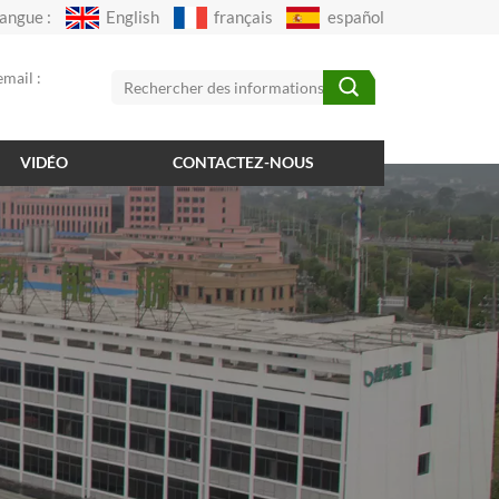
angue :
English
français
español
mail :
VIDÉO
CONTACTEZ-NOUS