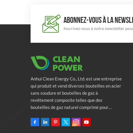
ABONNEZ-VOUS À LA NEWSLE
Inscrivez-vous à notre newsletter pour
Anhui Clean Energy Co., Ltd. est une entreprise
qui produit et vend diverses bouteilles en acier
sans soudure et bouteilles de gaz à
revêtement composite telles que des
bouteilles de gaz naturel comprimé pour
véhicules, des bouteilles de gaz industriels et
des bouteilles de lutte contre l'incendie.
L'entreprise s'engage à fournir des solutions