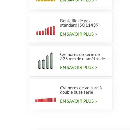
Bouteille de gaz
standard ISO11439
série 406, type 1
EN SAVOIR PLUS
Cylindres de série de
325 mm de diamètre de
haute qualité pour
véhicules
EN SAVOIR PLUS
Cylindres de voiture à
double buse série
diamètre 406 mm
EN SAVOIR PLUS