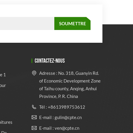
CONTACTEZ-NOUS
Adresse : No. 318, Guanyin Rd.
e 1
of Economic Development Zone
our
of Taihu county, Anqing, Anhui
Province, P. R. China
Tél : +8613989753612
E-mail : gulin@cpte.cn
oitures
E-mail : ven@cpte.cn
e De