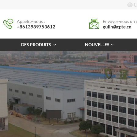
L
Appelez-nous :
Envoyez-nous un e
+8613989753612
gulin@cpte.cn
DES PRODUITS
NOUVELLES