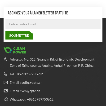
ABONNEZ-VOUS À LA NEWSLETTER GRATUITE !
Adresse : No. 318, Guanyin Rd. of Economic Development
Zone of Taihu county, Anqing, Anhui Province, P. R. China
Tél : +8613989753612
E-mail : gulin@cpte.cn
E-mail : ven@cpte.cn
Whatsapp : +8613989753612