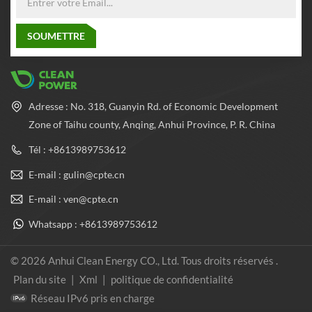
Adresse : No. 318, Guanyin Rd. of Economic Development
Zone of Taihu county, Anqing, Anhui Province, P. R. China
Tél : +8613989753612
E-mail : gulin@cpte.cn
E-mail : ven@cpte.cn
Whatsapp : +8613989753612
© 2026 Anhui Clean Energy CO., Ltd. Tous droits réservés .
Plan du site
|
Xml
|
politique de confidentialité
Réseau IPv6 pris en charge